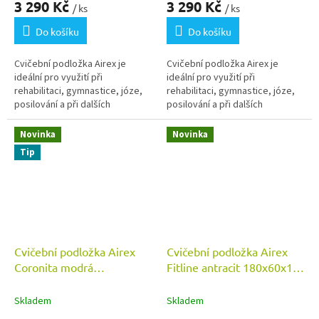
3 290 Kč
3 290 Kč
/ ks
/ ks
Do košíku
Do košíku
Cvičební podložka Airex je
Cvičební podložka Airex je
ideální pro využití při
ideální pro využití při
rehabilitaci, gymnastice, józe,
rehabilitaci, gymnastice, józe,
posilování a při dalších
posilování a při dalších
sportovních aktivitách.
sportovních aktivitách.
Rozměry: 200x60x1,5cm.
Rozměry: 185x60x1,5cm.
Novinka
Novinka
Tip
Cvičební podložka Airex
Cvičební podložka Airex
Coronita modrá
Fitline antracit 180x60x1
200x80x1,5 cm
cm
Skladem
Skladem