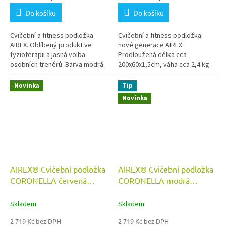
Do košíku
Do košíku
Cvičební a fitness podložka
Cvičební a fitness podložka
AIREX. Oblíbený produkt ve
nové generace AIREX.
fyzioterapii a jasná volba
Prodloužená délka cca
osobních trenérů. Barva modrá.
200x60x1,5cm, váha cca 2,4 kg.
Parametry cca 185x100x1,5cm.
Cvičební podložka s lepší
hygienickou ochranou.
Novinka
Tip
Novinka
AIREX® Cvičební podložka
AIREX® Cvičební podložka
CORONELLA červená
CORONELLA modrá
200x60x1,5 cm
200x60x1,5 cm
Skladem
Skladem
2 719 Kč bez DPH
2 719 Kč bez DPH