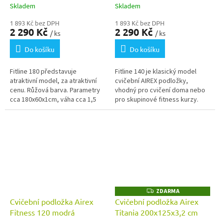
Skladem
Skladem
1 893 Kč bez DPH
1 893 Kč bez DPH
2 290 Kč
2 290 Kč
/ ks
/ ks
Do košíku
Do košíku
Fitline 180 představuje
Fitline 140 je klasický model
atraktivní model, za atraktivní
cvičební AIREX podložky,
cenu. Růžová barva. Parametry
vhodný pro cvičení doma nebo
cca 180x60x1cm, váha cca 1,5
pro skupinové fitness kurzy.
kg.
Barva zelená. Parametry cca
140x58x1 cm, váha cca 1,2 kg.
ZDARMA
Z
D
Cvičební podložka Airex
Cvičební podložka Airex
A
Fitness 120 modrá
Titania 200x125x3,2 cm
R
M