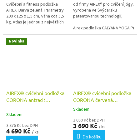
Cvičební a fitness podložka
od firmy AIREX® pro cvičení jógy.
AIREX. Barva zelená. Parametry
Vyrobena ve Švýcarsku
200 x 125 x 1,5 cm, váha cca 5,5
patentovanou technologií,
kg. Atlas je jednou z největších
zaručující výjimečné
podložek v sortimentu.
vlastnosti. Rozměry Calyana...
Airex podložka CALYANA YOGA Prime
Novinka
AIREX® cvičební podložka
AIREX® cvičební podložka
CORONA antracit
CORONA červená
185x100x1,5 cm
185x100x1,5 cm
Skladem
Průměrné
Skladem
hodnocení
3 050 Kč bez DPH
produktu
3 690 Kč
3 876 Kč bez DPH
/ ks
je
4 690 Kč
/ ks
5,0
Do košíku
z