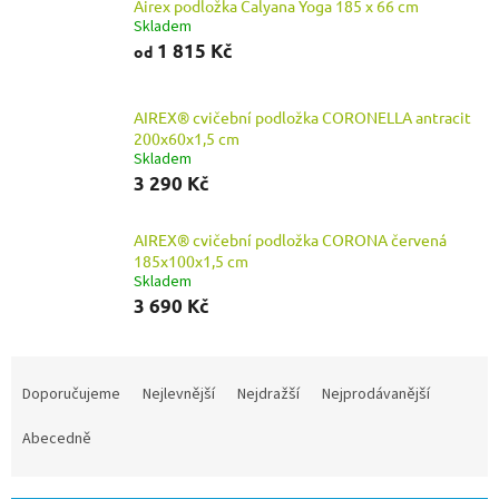
Airex podložka Calyana Yoga 185 x 66 cm
Skladem
1 815 Kč
od
AIREX® cvičební podložka CORONELLA antracit
200x60x1,5 cm
Skladem
3 290 Kč
AIREX® cvičební podložka CORONA červená
185x100x1,5 cm
Skladem
3 690 Kč
Ř
a
Doporučujeme
Nejlevnější
Nejdražší
Nejprodávanější
z
e
Abecedně
n
í