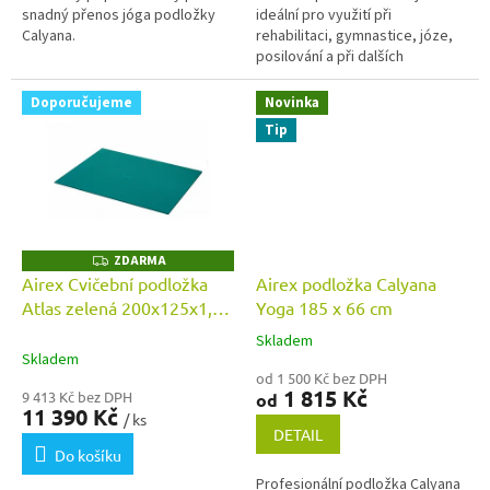
snadný přenos jóga podložky
ideální pro využití při
Calyana.
rehabilitaci, gymnastice, józe,
posilování a při dalších
sportovních aktivitách.
200x125x1,5cm, hmotnost 5,5kg.
Doporučujeme
Novinka
Tip
ZDARMA
Z
D
Airex Cvičební podložka
Airex podložka Calyana
A
Atlas zelená 200x125x1,5
Yoga 185 x 66 cm
R
M
cm
A
Skladem
Průměrné
Skladem
hodnocení
od 1 500 Kč bez DPH
produktu
1 815 Kč
9 413 Kč bez DPH
od
je
11 390 Kč
/ ks
5,0
DETAIL
z
Do košíku
5
Profesionální podložka Calyana
hvězdiček.