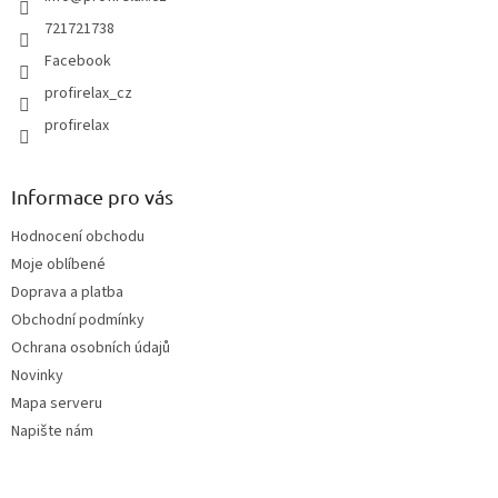
p
r
721721738
v
Facebook
k
y
profirelax_cz
v
profirelax
ý
p
i
s
Informace pro vás
u
Hodnocení obchodu
Moje oblíbené
Doprava a platba
Obchodní podmínky
Ochrana osobních údajů
Novinky
Mapa serveru
Napište nám