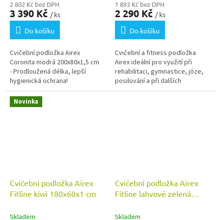
2 802 Kč bez DPH
1 893 Kč bez DPH
3 390 Kč
2 290 Kč
/ ks
/ ks
Do košíku
Do košíku
Cvičební podložka Airex
Cvičební a fitness podložka
Coronita modrá 200x80x1,5 cm
Airex ideální pro využití při
- Prodloužená délka, lepší
rehabilitaci, gymnastice, józe,
hygienická ochrana!
posilování a při dalších
sportovních aktivitách.
Novinka
Cvičební podložka Airex
Cvičební podložka Airex
Fitline kiwi 180x60x1 cm
Fitline lahvově zelená
180x60x1 cm
Skladem
Skladem