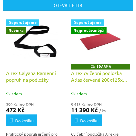
p
OTEVŘÍT FILTR
r
o
V
Doporučujeme
Doporučujeme
d
ý
u
Novinka
Nejprodávanější
p
k
i
t
s
ů
p
r
o
ZDARMA
Z
D
d
Airex Calyana Ramenní
Airex cvičební podložka
A
u
popruh na podložky
Atlas červená 200x125x1,5
R
M
k
cm
A
t
Skladem
Skladem
ů
390 Kč bez DPH
9 413 Kč bez DPH
472 Kč
11 390 Kč
/ ks
Do košíku
Do košíku
Praktický popruh určený pro
Cvičební podložka Airex je