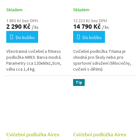
A
Skladem
Skladem
1 893 Kč bez DPH
12 223 Kč bez DPH
2 290 Kč
14 790 Kč
/ ks
/ ks
Do košíku
Do košíku
Všestranná cvičební a fitness
Cvičební podložka Titania je
podložka AIREX. Barva modrá.
vhodná pro školy nebo pro
Parametry cca 120x60x1,5cm,
sportovní sdružení (tělocvičny,
váha cca 1,4 kg.
cvičení s dětmi).
Tip
Cvičební podložka Airex
Cvičební podložka Airex