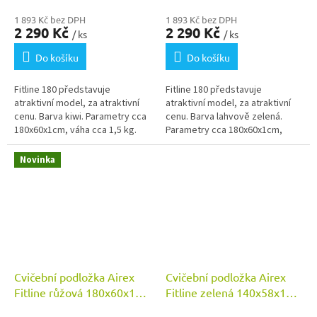
1 893 Kč bez DPH
1 893 Kč bez DPH
2 290 Kč
2 290 Kč
/ ks
/ ks
Do košíku
Do košíku
Fitline 180 představuje
Fitline 180 představuje
atraktivní model, za atraktivní
atraktivní model, za atraktivní
cenu. Barva kiwi. Parametry cca
cenu. Barva lahvově zelená.
180x60x1cm, váha cca 1,5 kg.
Parametry cca 180x60x1cm,
váha cca 1,5 kg.
Novinka
Cvičební podložka Airex
Cvičební podložka Airex
Fitline růžová 180x60x1
Fitline zelená 140x58x1
cm
cm