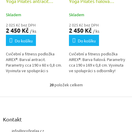
Yoga Pilates antracit
Yoga Pilates fialová
190x60x0,8 cm
190x60x0,8 cm
Skladem
Skladem
2 025 Kč bez DPH
2 025 Kč bez DPH
2 450 Kč
2 450 Kč
/ ks
/ ks
Do košíku
Do košíku
Cvičební a fitness podložka
Cvičební a fitness podložka
AIREX®. Barvaí antracit.
AIREX®. Barva fialová. Parametry
Parametry cca 190 x 60 x 0,8 cm.
cca 190 x 169 x 0,8 cm. Vyvinuta
Vyvinuta ve spolupráci s
ve spolupráci s odborníky!
odborníky!
20
položek celkem
O
v
Z
l
á
á
d
p
a
a
Kontakt
c
t
í
í
info
@
profirelax.cz