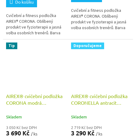
Do košíku
5
Cvičební a fitness podložka
hvězdiček.
Cvičební a fitness podložka
AIREX® CORONA. Oblíbený
AIREX® CORONA. Oblíbený
produkt ve fyzioterapii a jasná
produkt ve fyzioterapii a jasná
volba osobních trenérů. Barva
volba osobních trenérů. Barva
červená. Parametry cca
antracit. Parametry cca
185x100x1,5 cm.
185x100x1,5 cm.
Tip
Doporučujeme
AIREX® cvičební podložka
AIREX® cvičební podložka
CORONA modrá
CORONELLA antracit
185x100x1,5 cm
200x60x1,5 cm
Skladem
Skladem
3 050 Kč bez DPH
2 719 Kč bez DPH
3 690 Kč
3 290 Kč
/ ks
/ ks