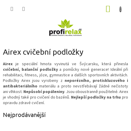
Přejít
NÁKUP
na
obsah
KOŠÍK
Airex cvičební podložky
Airex
je speciální hmota vyvinutá ve Švýcarsku, která přinesla
cvičební, balanční podložky
a pomůcky nové generace! Ideální při
rehabilitaci, fitness, józe, gymnastice a dalších sportovních aktivitách.
Podložky Airex jsou vyrobeny z
neporézního, protiskluzového i
antibakteriálního
materiálu a proto nevstřebávají žádné nečistoty
ani vlhkost.
Nepůsobí popáleniny
. Jsou oboustranně použitelné. Airex
je vhodný také pro cvičení do bazénů.
Nejlepší podložky na trhu
pro
opravdu zdravé cvičení.
Nejprodávanější