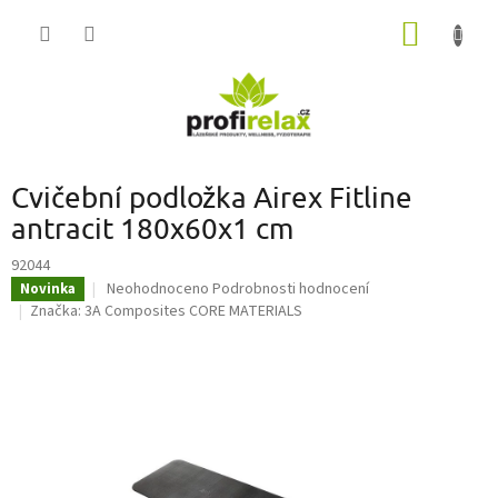
Přejít
NÁKUP
na
obsah
KOŠÍK
Cvičební podložka Airex Fitline
antracit 180x60x1 cm
92044
Průměrné
Neohodnoceno
Podrobnosti hodnocení
Novinka
hodnocení
Značka:
3A Composites CORE MATERIALS
produktu
je
0,0
z
5
hvězdiček.