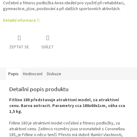
Cvičební a fitness podložka Airex ideální pro využití při rehabilitaci,
gymnastice, józe, posilování a při dalších sportovních aktivitách.
Detailní informace
ZEPTAT SE
SDÍLET
Popis
Hodnocení
Diskuze
Detailní popis produktu
Fitline 180 představuje atraktivní model, za atraktivní
cenu. Barva antracit. Parametry cca 180x60x1cm, váha cca
1,5 kg.
Fitline 180 je atraktivní model cvičební a fitness podložky, za
atraktivní cenu. Zatímco rozměry jsou srovnatelné s Coronellou
185, je Fitline o něco tenčí. Přesto má dobré tlumící vlastnosti,