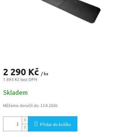
2 290 Kč
/ ks
1 893 Kč bez DPH
Měrná
Skladem
cena:
Můžeme doručit do:
13.8.2026
Přidat do košíku