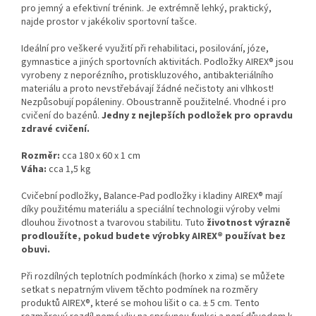
pro jemný a efektivní trénink. Je extrémně lehký, praktický,
najde prostor v jakékoliv sportovní tašce.
Ideální pro veškeré využití při rehabilitaci, posilování, józe,
gymnastice a jiných sportovních aktivitách. Podložky AIREX® jsou
vyrobeny z neporézního, protiskluzového, antibakteriálního
materiálu a proto nevstřebávají žádné nečistoty ani vlhkost!
Nezpůsobují popáleniny. Oboustranně použitelné. Vhodné i pro
cvičení do bazénů.
Jedny z nejlepších podložek pro opravdu
zdravé cvičení.
Rozměr:
cca 180 x 60 x 1 cm
Váha:
cca 1,5 kg
Cvičební podložky, Balance-Pad podložky i kladiny AIREX® mají
díky použitému materiálu a speciální technologii výroby velmi
dlouhou životnost a tvarovou stabilitu. Tuto
životnost výrazně
prodloužíte, pokud budete výrobky AIREX® používat bez
obuvi.
Při rozdílných teplotních podmínkách (horko x zima) se můžete
setkat s nepatrným vlivem těchto podmínek na rozměry
produktů AIREX®, které se mohou lišit o ca. ± 5 cm. Tento