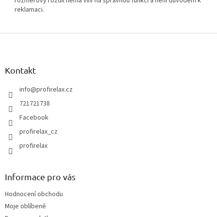
rozměrový rozdíl nemá vliv na správnou funkci a není důvodem k
reklamaci.
Z
á
p
a
Kontakt
t
í
info
@
profirelax.cz
721721738
Facebook
profirelax_cz
profirelax
Informace pro vás
Hodnocení obchodu
Moje oblíbené