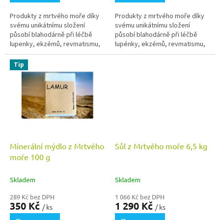
Produkty z mrtvého moře díky
Produkty z mrtvého moře díky
svému unikátnímu složení
svému unikátnímu složení
působí blahodárně při léčbě
působí blahodárně při léčbě
lupenky, ekzémů, revmatismu,
lupénky, ekzémů, revmatismu,
akutních a chronických zánětech
akutních a chronických zánětech
či bolestech pohybového
či bolestech pohybového
Tip
aparátu.
aparátu.
Minerální mýdlo z Mrtvého
Sůl z Mrtvého moře 6,5 kg
moře 100 g
Skladem
Skladem
289 Kč bez DPH
1 066 Kč bez DPH
350 Kč
1 290 Kč
/ ks
/ ks