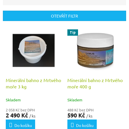
n
í
p
OTEVŘÍT FILTR
r
o
V
Tip
d
ý
u
p
k
i
t
s
ů
p
r
o
d
Minerální bahno z Mrtvého
Minerální bahno z Mrtvého
u
moře 3 kg
moře 400 g
k
t
Skladem
Skladem
ů
2 058 Kč bez DPH
488 Kč bez DPH
2 490 Kč
590 Kč
/ ks
/ ks
Do košíku
Do košíku