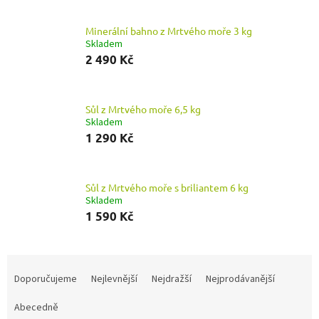
Minerální bahno z Mrtvého moře 3 kg
Skladem
2 490 Kč
Sůl z Mrtvého moře 6,5 kg
Skladem
1 290 Kč
Sůl z Mrtvého moře s briliantem 6 kg
Skladem
1 590 Kč
Ř
a
Doporučujeme
Nejlevnější
Nejdražší
Nejprodávanější
z
e
Abecedně