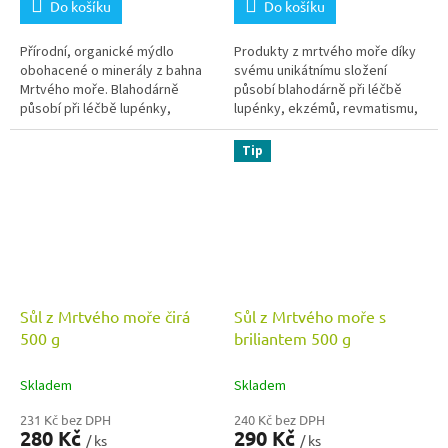
Do košíku
Do košíku
Přírodní, organické mýdlo
Produkty z mrtvého moře díky
obohacené o minerály z bahna
svému unikátnímu složení
Mrtvého moře. Blahodárně
působí blahodárně při léčbě
působí při léčbě lupénky,
lupénky, ekzémů, revmatismu,
ekzémů, revmatismu, zánětů a
akutních a chronických zánětech
bolestí pohybového aparátu.
či bolestech pohybového
Tip
aparátu....
Sůl z Mrtvého moře čirá
Sůl z Mrtvého moře s
500 g
briliantem 500 g
Skladem
Skladem
231 Kč bez DPH
240 Kč bez DPH
280 Kč
290 Kč
/ ks
/ ks