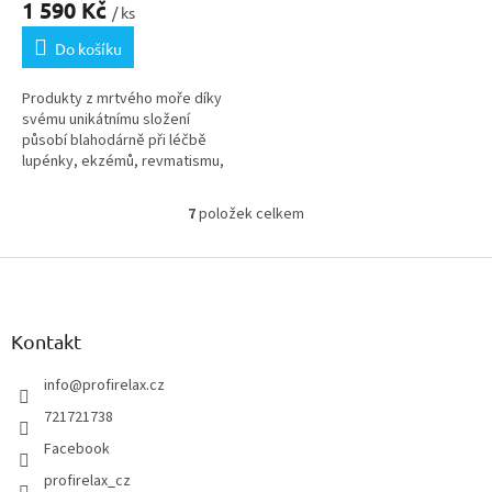
1 590 Kč
/ ks
Do košíku
Produkty z mrtvého moře díky
svému unikátnímu složení
působí blahodárně při léčbě
lupénky, ekzémů, revmatismu,
akutních a chronických zánětech
či bolestech pohybového
7
položek celkem
O
aparátu.
v
Z
l
á
á
d
p
a
a
Kontakt
c
t
í
í
info
@
profirelax.cz
p
r
721721738
v
Facebook
k
y
profirelax_cz