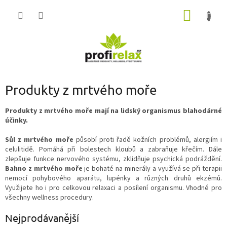
Přejít
NÁKUP
na
obsah
KOŠÍK
Produkty z mrtvého moře
Produkty z mrtvého moře mají na lidský organismus blahodárné
účinky.
Sůl z mrtvého moře
působí proti řadě kožních problémů, alergiím i
celulitidě. Pomáhá při bolestech kloubů a zabraňuje křečím. Dále
zlepšuje funkce nervového systému, zklidňuje psychická podráždění.
Bahno z mrtvého moře
je bohaté na minerály a využívá se při terapii
nemocí pohybového aparátu, lupénky a různých druhů ekzémů.
Využijete ho i pro celkovou relaxaci a posílení organismu. Vhodné pro
všechny wellness procedury.
Nejprodávanější