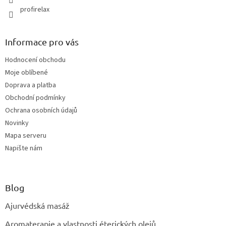
v
profirelax
ý
p
i
s
Informace pro vás
u
Hodnocení obchodu
Moje oblíbené
Doprava a platba
Obchodní podmínky
Ochrana osobních údajů
Novinky
Mapa serveru
Napište nám
Blog
Ajurvédská masáž
Aromaterapie a vlastnosti éterických olejů