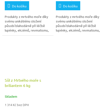
Do košíku
Do košíku
Produkty z mrtvého moře díky
Produkty z mrtvého moře díky
svému unikátnímu složení
svému unikátnímu složení
působí blahodárně při léčbě
působí blahodárně při léčbě
lupénky, ekzémů, revmatismu,
lupénky, ekzémů, revmatismu,
akutních a chronických zánětech
akutních a chronických zánětech
či bolestech pohybového
či bolestech pohybového
aparátu.
aparátu.
Sůl z Mrtvého moře s
briliantem 6 kg
Skladem
1 314 Kč bez DPH