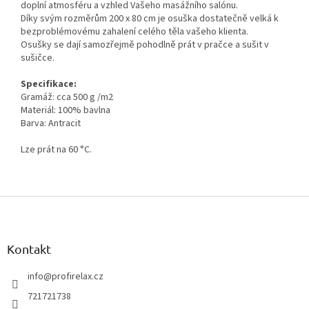
doplní atmosféru a vzhled Vašeho masážního salónu.
Díky svým rozměrům 200 x 80 cm je osuška dostatečně velká k
bezproblémovému zahalení celého těla vašeho klienta.
Osušky se dají samozřejmě pohodlně prát v pračce a sušit v
sušičce.
Specifikace:
Gramáž: cca 500 g /m2
Materiál: 100% bavlna
Barva: Antracit
Lze prát na 60 °C.
Z
á
p
a
Kontakt
t
í
info
@
profirelax.cz
721721738