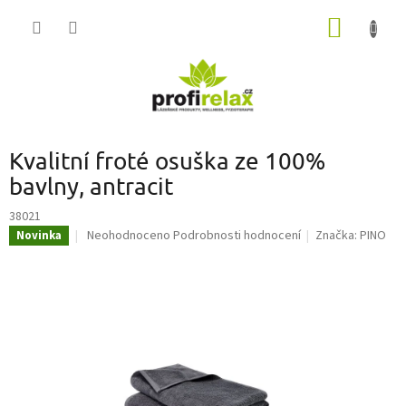
Přejít
NÁKUP
na
obsah
KOŠÍK
Kvalitní froté osuška ze 100%
bavlny, antracit
38021
Průměrné
Neohodnoceno
Podrobnosti hodnocení
Značka:
PINO
Novinka
hodnocení
produktu
je
0,0
z
5
hvězdiček.