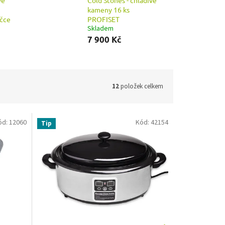
vé
Cold Stones - chladivé
kameny 16 ks
čce
PROFISET
Skladem
7 900 Kč
12
položek celkem
ód:
12060
Kód:
42154
Tip