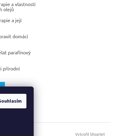
pie a vlastnosti
h olejů
apie a její
ipravit domácí
ělat parafínový
i přírodní
Souhlasím
Vytvořil Shoptet