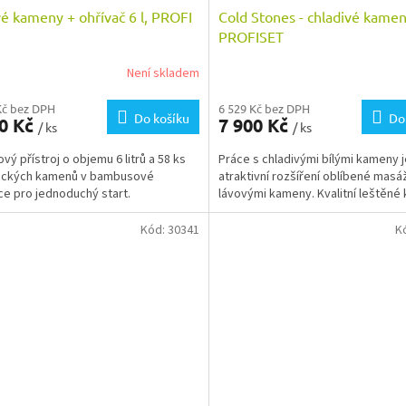
é kameny + ohřívač 6 l, PROFI
Cold Stones - chladivé kamen
A
PROFISET
R
Není skladem
M
Kč bez DPH
6 529 Kč bez DPH
Do košíku
Do
90 Kč
7 900 Kč
/ ks
/ ks
A
vý přístroj o objemu 6 litrů a 58 ks
Práce s chladivými bílými kameny j
nických kamenů v bambusové
atraktivní rozšíření oblíbené masá
ce pro jednoduchý start.
lávovými kameny. Kvalitní leštěné
Kód:
30341
K