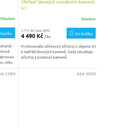
Ohřívač lávových masážních kamenů
6 l
Skladem
Skladem
Průměrné
hodnocení
produktu
3 711 Kč bez DPH
 košíku
Do košíku
4 490 Kč
je
/ ks
5,0
hokamů -
Profesionální ohřevový přístroj o objemu 6 l
z
árkové
k nahřátí lávových kamenů. Sada obsahuje
5
čakrovou
přístroj a podavač kamenů.
hvězdiček.
, reiki,
ód:
12050
Kód:
30342