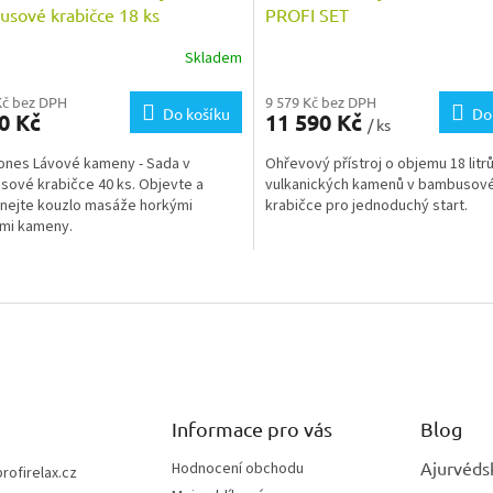
sové krabičce 18 ks
PROFI SET
Skladem
Kč bez DPH
9 579 Kč bez DPH
Do košíku
Do
0 Kč
11 590 Kč
/ ks
ones Lávové kameny - Sada v
Ohřevový přístroj o objemu 18 litrů
ové krabičce 40 ks. Objevte a
vulkanických kamenů v bambusov
nejte kouzlo masáže horkými
krabičce pro jednoduchý start.
mi kameny.
O
v
l
á
d
a
c
í
Informace pro vás
Blog
p
r
Ajurvéds
Hodnocení obchodu
profirelax.cz
v