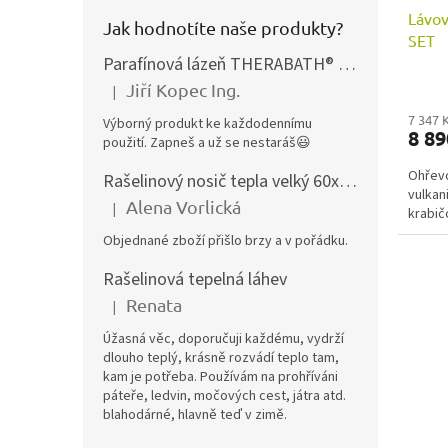
Lávov
Jak hodnotíte naše produkty?
SET
Parafínová lázeň THERABATH® PRO, parafínová vana TB7
Jiří Kopec Ing.
|
Hodnocení produktu je 5 z 5 hvězdiček.
7 347 
Výborný produkt ke každodennímu
8 8
použití. Zapneš a už se nestaráš😃
Ohřevo
Rašelinový nosič tepla velký 60x40 cm
vulka
Alena Vorlická
|
krabič
Hodnocení produktu je 5 z 5 hvězdiček.
Objednané zboží přišlo brzy a v pořádku.
Rašelinová tepelná láhev
Renata
|
Hodnocení produktu je 5 z 5 hvězdiček.
Úžasná věc, doporučuji každému, vydrží
dlouho teplý, krásně rozvádí teplo tam,
kam je potřeba. Používám na prohříváni
páteře, ledvin, močových cest, játra atd.
blahodárné, hlavně teď v zimě.