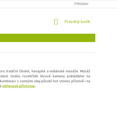
OBCHODNÍ PODMÍNKY
OCHRANA OSOBNÍCH ÚDAJŮ
Přihlášení
NOVINKY
NÁKUPNÍ
Prázdný košík
KOŠÍK
pro tradiční čínské, havajské a indiánské masáže. Masáž
ádaná. Vodou rozehřáté lávové kameny pokládáme na
kombinaci s vonnými oleji působí hot stones příznivě i na
jí
ohřevové přístroje
.