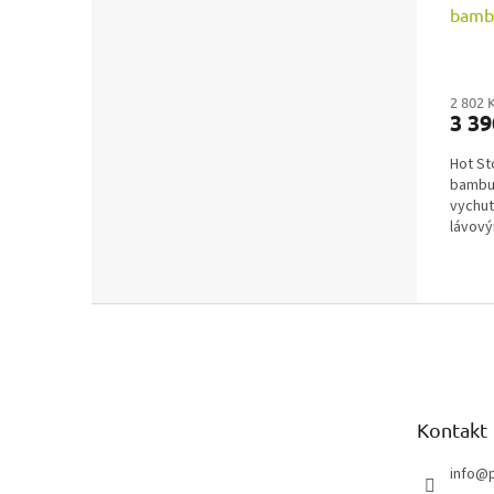
bambu
2 802 
3 39
Hot St
bambus
vychut
lávový
Z
á
p
a
t
Kontakt
í
info
@