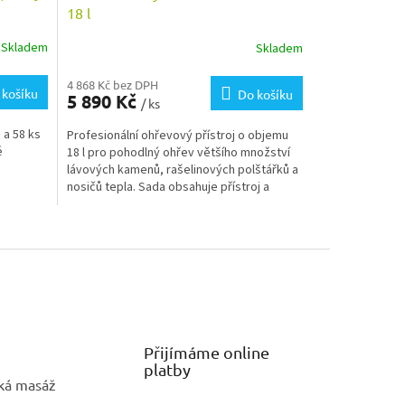
A
18 l
R
Skladem
Skladem
Průměrné
hodnocení
M
produktu
4 868 Kč bez DPH
 košíku
Do košíku
5 890 Kč
je
/ ks
A
5,0
 a 58 ks
Profesionální ohřevový přístroj o objemu
z
é
18 l pro pohodlný ohřev většího množství
5
lávových kamenů, rašelinových polštářků a
hvězdiček.
nosičů tepla. Sada obsahuje přístroj a
podavač kamenů.
Přijímáme online
platby
ká masáž