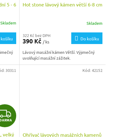
ní 5 - 6
Hot stone lávový kámen větší 6-8 cm
Skladem
Skladem
322 Kč bez DPH
 košíku
Do košíku
390 Kč
/ ks
jimečný
Lávový masážní kámen Větší. Výjimečný
uvolňující masážní zážitek.
ód:
30311
Kód:
42152
Z
DARMA
D
, velký
Ohřívač lávových masážních kamenů