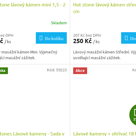
tone lávový kámen mini 1,5 - 2
Hot stone lávový kámen střed
cm
Skladem
bez DPH
207 Kč bez DPH
Do košíku
Do
Kč
250 Kč
/ ks
/ ks
 masážní kámen Mini. Výjimečný
Lávový masážní kámen Střední. Vý
jící masážní zážitek.
uvolňující masážní zážitek.
Kód:
59223
K
nka
Akce
Z
tones Lávové kameny - Sada v
Lávové kameny + ohřívač 18 l