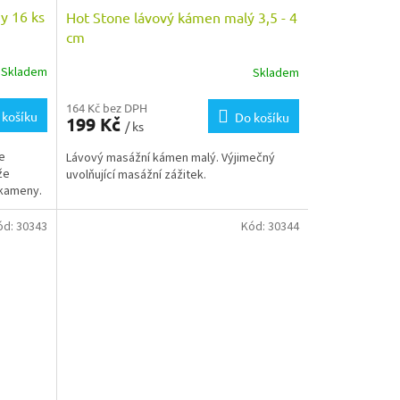
y 16 ks
Hot Stone lávový kámen malý 3,5 - 4
cm
Skladem
Skladem
164 Kč bez DPH
 košíku
Do košíku
199 Kč
/ ks
e
Lávový masážní kámen malý. Výjimečný
že
uvolňující masážní zážitek.
 kameny.
ód:
30343
Kód:
30344