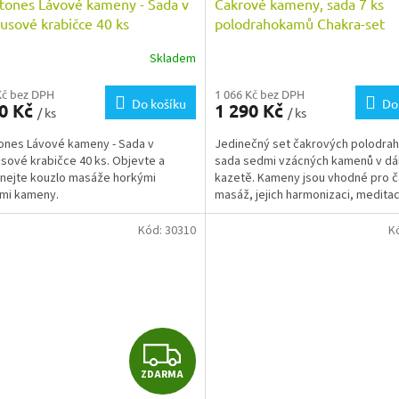
tones Lávové kameny - Sada v
Čakrové kameny, sada 7 ks
sové krabičce 40 ks
polodrahokamů Chakra-set
Skladem
Kč bez DPH
1 066 Kč bez DPH
Do košíku
Do
90 Kč
1 290 Kč
/ ks
/ ks
ones Lávové kameny - Sada v
Jedinečný set čakrových polodra
ové krabičce 40 ks. Objevte a
sada sedmi vzácných kamenů v d
nejte kouzlo masáže horkými
kazetě. Kameny jsou vhodné pro 
mi kameny.
masáž, jejich harmonizaci, meditace
ozdravné...
Kód:
30310
K
Z
ZDARMA
D