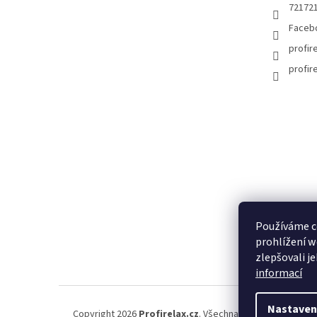
72172
Faceb
profir
profir
Používáme c
prohlížení w
zlepšovali j
informací
Nastaven
Copyright 2026
Profirelax.cz
. Všechna práva vyhrazena.