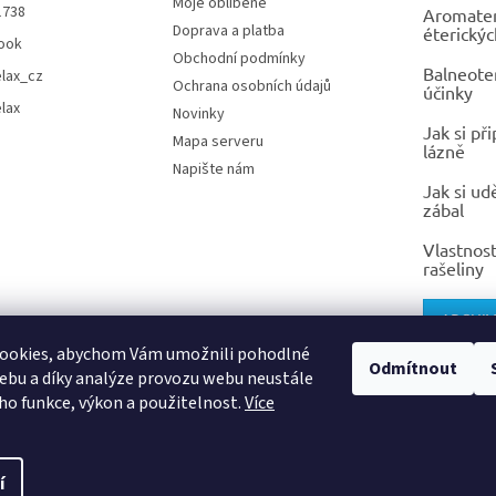
Moje oblíbené
1738
Aromatera
k
Doprava a platba
éterickýc
y
ook
v
Obchodní podmínky
Balneoter
elax_cz
ý
Ochrana osobních údajů
účinky
p
elax
Novinky
i
Jak si př
Mapa serveru
s
lázně
u
Napište nám
Jak si ud
zábal
Vlastnost
rašeliny
ARCHIV
ookies, abychom Vám umožnili pohodlné
Odmítnout
ebu a díky analýze provozu webu neustále
eho funkce, výkon a použitelnost.
Více
í
Upravit nastavení cookies