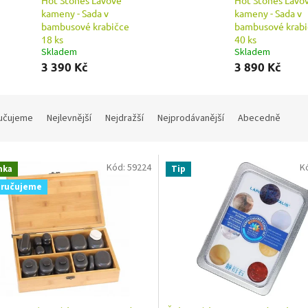
Hot Stones Lávové
Hot Stones Lávo
kameny - Sada v
kameny - Sada v
bambusové krabičce
bambusové krabi
18 ks
40 ks
Skladem
Skladem
3 390 Kč
3 890 Kč
učujeme
Nejlevnější
Nejdražší
Nejprodávanější
Abecedně
Kód:
59224
K
nka
Tip
ručujeme