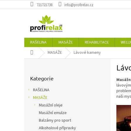
Přejít
721721738
info@profirelax.cz
na
obsah
RAŠELINA
MASÁŽE
REHABILITACE
WELL
Domů
MASÁŽE
Lávové kameny
P
Láv
o
Přeskočit
s
kategorie
Kategorie
M
asážn
t
lávovým
r
RAŠELINA
problema
a
naši mys
MASÁŽE
n
Masážní oleje
n
í
Masážní emulze
p
Balzámy pro sport
a
Alkoholové přípravky