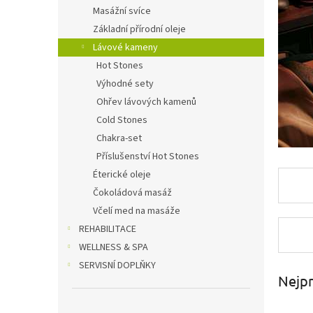
n
Masážní svíce
e
Základní přírodní oleje
l
Lávové kameny
Hot Stones
Výhodné sety
Ohřev lávových kamenů
Cold Stones
Chakra-set
Příslušenství Hot Stones
Éterické oleje
Čokoládová masáž
Včelí med na masáže
REHABILITACE
WELLNESS & SPA
SERVISNÍ DOPLŇKY
Nejpr