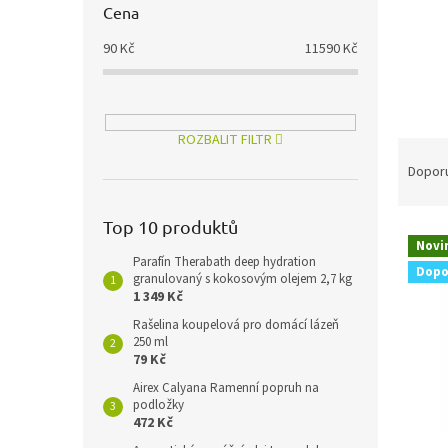
Cena
90
Kč
11590
Kč
ROZBALIT FILTR
Ř
a
Dopor
z
e
Top 10 produktů
V
n
Novi
ý
í
Parafín Therabath deep hydration
Dopo
p
p
granulovaný s kokosovým olejem 2,7 kg
1 349 Kč
i
r
s
o
Rašelina koupelová pro domácí lázeň
p
250 ml
d
79 Kč
r
u
o
k
Airex Calyana Ramenní popruh na
podložky
d
t
472 Kč
u
ů