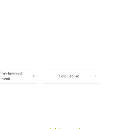
hřev lávových
Cold Stones
amenů