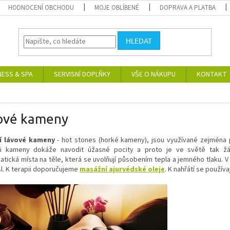
HODNOCENÍ OBCHODU
MOJE OBLÍBENÉ
DOPRAVA A PLATBA
HLEDAT
NESS & SPA
SERVISNÍ DOPLŇKY
VŠE O NÁKUPU
KONTAKT
ové kameny
í
lávové kameny
- hot stones (horké kameny), jsou využívané zejména 
i kameny dokáže navodit úžasné pocity a proto je ve světě tak ž
tická místa na těle, která se uvolňují působením tepla a jemného tlaku. V 
l. K terapii doporučujeme
masážní ajurvédské oleje
. K nahřátí se používa