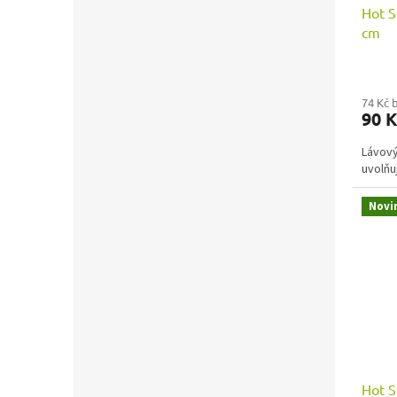
Hot S
cm
74 Kč 
90 
Lávový
uvolňu
Novi
Hot S