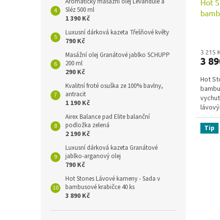
Hot S
Aromatický masážní olej Levandule a
k
Sléz 500 ml
bambu
t
1 390 Kč
ů
Luxusní dárková kazeta Třešňové květy
790 Kč
3 215 
Masážní olej Granátové jablko SCHUPP
3 8
200 ml
290 Kč
Hot St
Kvalitní froté osuška ze 100% bavlny,
bambus
antracit
vychut
1 190 Kč
lávový
Airex Balance pad Elite balanční
podložka zelená
Tip
2 190 Kč
Luxusní dárková kazeta Granátové
jablko-arganový olej
790 Kč
Hot Stones Lávové kameny - Sada v
bambusové krabičce 40 ks
3 890 Kč