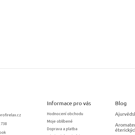
u
Informace pro vás
Blog
Ajurvéds
Hodnocení obchodu
profirelax.cz
Moje oblíbené
1738
Aromatera
Doprava a platba
éterickýc
ook