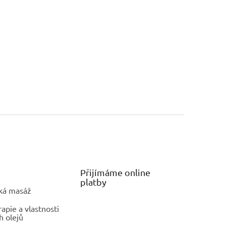
Přijímáme online
platby
ká masáž
pie a vlastnosti
h olejů