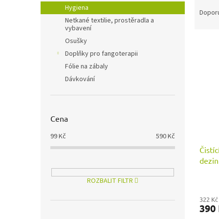
Ř
n
Hygiena
a
e
Dopor
Netkané textilie, prostěradla a
z
l
vybavení
e
Osušky
V
n
ý
í
Doplňky pro fangoterapii
p
p
Fólie na zábaly
i
r
Dávkování
s
o
p
d
r
u
o
k
Cena
d
t
99
Kč
590
Kč
u
ů
Čistí
k
dezin
t
ů
ROZBALIT FILTR
322 Kč
390