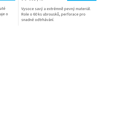
kuté
Vysoce savý a extrémně pevný materiál.
uje o
Role o 60 ks ubrousků, perforace pro
snadné odtrhávání.