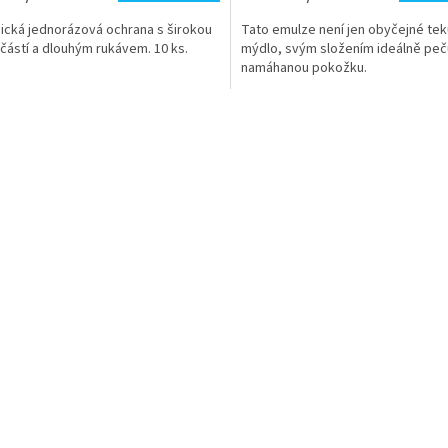
ická jednorázová ochrana s širokou
Tato emulze není jen obyčejné te
 částí a dlouhým rukávem. 10 ks.
mýdlo, svým složením ideálně peč
namáhanou pokožku.
O
v
l
á
d
a
c
í
p
r
v
k
y
v
ý
p
i
s