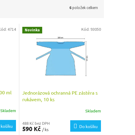
6
položek celkem
Kód:
4714
Kód:
93050
Novinka
00 ml
Jednorázová ochranná PE zástěra s
rukávem, 10 ks
Skladem
Skladem
488 Kč bez DPH
 košíku
Do košíku
590 Kč
/ ks