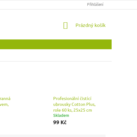
OBCHODNÍ PODMÍNKY
OCHRANA OSOBNÍCH ÚDAJŮ
Přihlášení
NOVINKY
NÁKUPNÍ
Prázdný košík
KOŠÍK
ranná
Profesionální čistící
ávem,
ubrousky Cotton Plus,
role 60 ks, 25x25 cm
Skladem
99 Kč