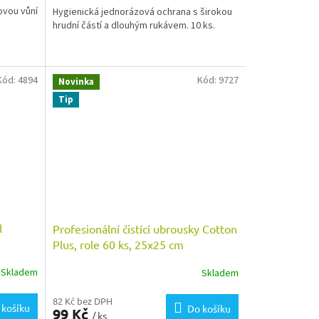
ovou vůní
Hygienická jednorázová ochrana s širokou
hrudní částí a dlouhým rukávem. 10 ks.
Kód:
4894
Kód:
9727
Novinka
Tip
l
Profesionální čistící ubrousky Cotton
Plus, role 60 ks, 25x25 cm
Skladem
Skladem
82 Kč bez DPH
 košíku
Do košíku
99 Kč
/ ks