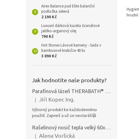
Airex Balance pad Elite balanční
Hygien
podložka zelená
hrudní
2 190 Kč
Luxusní dárková kazeta Granátové
jablko-arganový olej
790 Kč
Hot Stones Lávové kameny - Sada v
bambusové krabičce 40 ks
3 890 Kč
Jak hodnotíte naše produkty?
Parafínová lázeň THERABATH® PRO, parafínová vana TB7
Jiří Kopec Ing.
|
Hodnocení produktu je 5 z 5 hvězdiček.
Výborný produkt ke každodennímu
použití. Zapneš a už se nestaráš😃
Rašelinový nosič tepla velký 60x40 cm
Alena Vorlická
|
Hodnocení produktu je 5 z 5 hvězdiček.