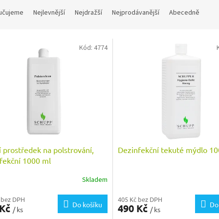
učujeme
Nejlevnější
Nejdražší
Nejprodávanější
Abecedně
Kód:
4774
cí prostředek na polstrování,
Dezinfekční tekuté mýdlo 10
fekční 1000 ml
Skladem
 bez DPH
405 Kč bez DPH
Do košíku
Do
 Kč
490 Kč
/ ks
/ ks