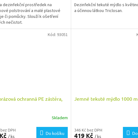
í a dezinfekční prostředek na
Dezinfekční tekuté mýdlo s květin
ové polstrování a malé plastové
a účinnou látkou Triclosan.
oje či pomůcky. Slouží k ošetření
ch nečistot.
Kód:
93051
rázová ochranná PE zástěra,
Jemné tekuté mýdlo 1000 m
Skladem
 bez DPH
346 Kč bez DPH
Do košíku
Do
 Kč
419 Kč
/ ks
/ ks