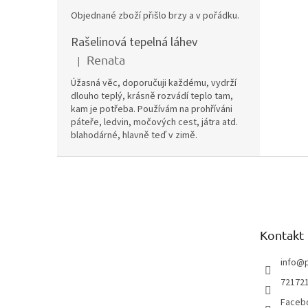
Objednané zboží přišlo brzy a v pořádku.
Rašelinová tepelná láhev
Renata
|
Hodnocení produktu je 5 z 5 hvězdiček.
Úžasná věc, doporučuji každému, vydrží
dlouho teplý, krásně rozvádí teplo tam,
kam je potřeba. Používám na prohříváni
páteře, ledvin, močových cest, játra atd.
blahodárné, hlavně teď v zimě.
Z
á
p
a
t
Kontakt
í
info
@
72172
Faceb