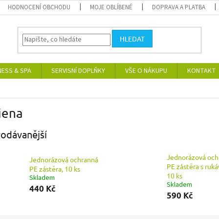
HODNOCENÍ OBCHODU
MOJE OBLÍBENÉ
DOPRAVA A PLATBA
HLEDAT
NESS & SPA
SERVISNÍ DOPLŇKY
VŠE O NÁKUPU
KONTAKT
iena
odávanější
Jednorázová och
Jednorázová ochranná
PE zástěra s ruk
PE zástěra, 10 ks
10 ks
Skladem
Skladem
440 Kč
590 Kč