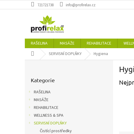
Přejít
721721738
info@profirelax.cz
na
obsah
RAŠELINA
MASÁŽE
REHABILITACE
WELL
Domů
SERVISNÍ DOPLŇKY
Hygiena
P
Hyg
o
Přeskočit
s
kategorie
Kategorie
Nejpr
t
r
RAŠELINA
a
MASÁŽE
n
REHABILITACE
n
í
WELLNESS & SPA
p
SERVISNÍ DOPLŇKY
a
Čistící prostředky