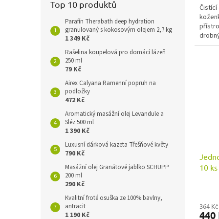
Top 10 produktů
Čistíc
koženk
Parafín Therabath deep hydration
přístr
granulovaný s kokosovým olejem 2,7 kg
drobný
1 349 Kč
Rašelina koupelová pro domácí lázeň
250 ml
79 Kč
Airex Calyana Ramenní popruh na
podložky
472 Kč
Aromatický masážní olej Levandule a
Sléz 500 ml
1 390 Kč
Luxusní dárková kazeta Třešňové květy
790 Kč
Jedno
10 ks
Masážní olej Granátové jablko SCHUPP
200 ml
290 Kč
Kvalitní froté osuška ze 100% bavlny,
364 Kč
antracit
440
1 190 Kč