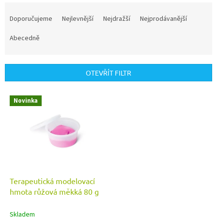
Ř
a
Doporučujeme
Nejlevnější
Nejdražší
Nejprodávanější
z
e
Abecedně
n
í
p
OTEVŘÍT FILTR
r
o
V
Novinka
d
ý
u
p
k
i
t
s
ů
p
r
o
d
Terapeutická modelovací
u
hmota růžová měkká 80 g
k
t
Skladem