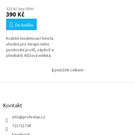
ů
322 Kč bez DPH
390 Kč
Do košíku
Kvalitní modelovací hmota
vhodná pro terapii nebo
posilování prstů, zápěstí a
předloktí. Růžová měkká.
1
položek celkem
O
v
Z
l
á
á
d
p
a
a
Kontakt
c
t
í
í
info
@
profirelax.cz
p
r
721721738
v
Facebook