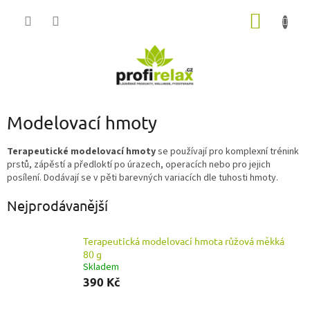
Přejít
NÁKUP
na
obsah
KOŠÍK
Modelovací hmoty
Terapeutické modelovací hmoty
se používají pro komplexní trénink
prstů, zápěstí a předloktí po úrazech, operacích nebo pro jejich
posílení. Dodávají se v pěti barevných variacích dle tuhosti hmoty.
Nejprodávanější
Terapeutická modelovací hmota růžová měkká
80 g
Skladem
390 Kč