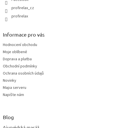
k
y
profirelax_cz
v
profirelax
ý
p
i
s
Informace pro vás
u
Hodnocení obchodu
Moje oblíbené
Doprava a platba
Obchodní podmínky
Ochrana osobních údajů
Novinky
Mapa serveru
Napište nám
Blog
Ajurvédská masáž