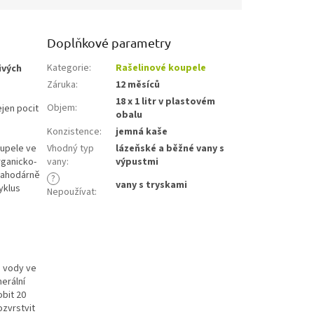
Doplňkové parametry
Kategorie
:
Rašelinové koupele
ivých
Záruka
:
12 měsíců
18 x 1 litr v plastovém
Objem
:
jen pocit
obalu
Konzistence
:
jemná kaše
oupele ve
Vhodný typ
lázeňské a běžné vany s
rganicko-
vany
:
výpustmi
lahodárně
?
vany s tryskami
cyklus
Nepoužívat
:
é vody ve
erální
obit 20
ozvrstvit