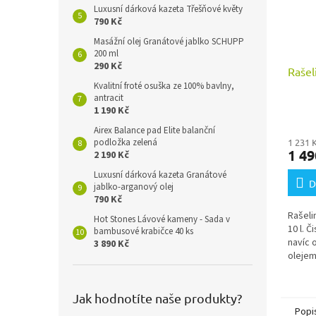
Luxusní dárková kazeta Třešňové květy
790 Kč
Masážní olej Granátové jablko SCHUPP
200 ml
290 Kč
Rašel
Kvalitní froté osuška ze 100% bavlny,
antracit
1 190 Kč
Průmě
hodno
Airex Balance pad Elite balanční
1 231 
podložka zelená
produ
1 49
2 190 Kč
je
5,0
Luxusní dárková kazeta Granátové
z
D
jablko-arganový olej
5
790 Kč
hvězdi
Rašeli
Hot Stones Lávové kameny - Sada v
10 l. Č
bambusové krabičce 40 ks
navíc 
3 890 Kč
olejem
pro ma
pohyb
Jak hodnotíte naše produkty?
Popi