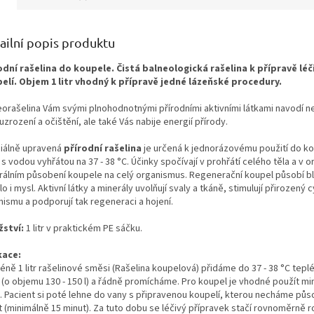
ailní popis produktu
odní rašelina do koupele. Čistá balneologická rašelina k přípravě léč
elí. Objem 1 litr vhodný k přípravě jedné lázeňské procedury.
eorašelina Vám svými plnohodnotnými přírodními aktivními látkami navodí ne
zrození a očištění, ale také Vás nabije energií přírody.
iálně upravená
přírodní rašelina
je určená k jednorázovému použití do k
s vodou vyhřátou na 37 - 38 °C. Účinky spočívají v prohřátí celého těla a v o
rálním působení koupele na celý organismus. Regenerační koupel působí b
lo i mysl. Aktivní látky a minerály uvolňují svaly a tkáně, stimulují přirozený 
nismu a podporují tak regeneraci a hojení.
ství:
1 litr v praktickém PE sáčku.
kace:
éně 1 litr rašelinové směsi (Rašelina koupelová) přidáme do 37 - 38 °C tepl
 (o objemu 130 - 150 l) a řádně promícháme. Pro koupel je vhodné použít min
. Pacient si poté lehne do vany s připravenou koupelí, kterou necháme půs
 (minimálně 15 minut). Za tuto dobu se léčivý přípravek stačí rovnoměrně r