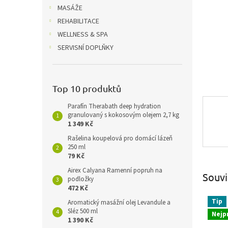
n
MASÁŽE
e
REHABILITACE
l
WELLNESS & SPA
SERVISNÍ DOPLŇKY
Top 10 produktů
Parafín Therabath deep hydration
granulovaný s kokosovým olejem 2,7 kg
1 349 Kč
Rašelina koupelová pro domácí lázeň
250 ml
79 Kč
Airex Calyana Ramenní popruh na
Souvi
podložky
472 Kč
Tip
Aromatický masážní olej Levandule a
Sléz 500 ml
Nejp
1 390 Kč