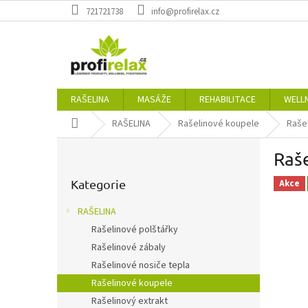
Přejít
721721738
info@profirelax.cz
na
obsah
RAŠELINA
MASÁŽE
REHABILITACE
WELL
Domů
RAŠELINA
Rašelinové koupele
Rašel
P
Raše
o
Přeskočit
s
kategorie
Kategorie
Akce
t
r
RAŠELINA
a
Rašelinové polštářky
n
Rašelinové zábaly
n
í
Rašelinové nosiče tepla
p
Rašelinové koupele
a
Rašelinový extrakt