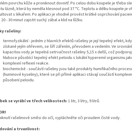
elém povrchu kůže a proniknout dovnitř. Po celou dobu koupele je třeba sl
otu lázně, která by neměla klesnout pod 37 °C. Teplotu a délku koupele je 
ultovat s lékařem. Po aplikaci je vhodné provést krátké osprchování pacien
20 - 30 minut zajistit suchý zábal a klid na lůžku.
ky rašeliny:
termofyzikální - jedním z hlavních efektů rašeliny je její tepelný efekt, kd
získané jejím ohřevem, se šíří zářením, převodem a vedením. Ve srovnání
kapacitou vody je tepelná setrvačnost rašeliny 5,15 x delší, což podporu
hluboce působící tepelný efekt peloidu s lokální hyperemií organismu jak
komplexní reflexní reakce.
biochemické - součástí rašeliny jsou také produkty humifikačního proces
(huminové kyseliny), které se při přímé aplikaci stávají součástí komplex
působení peloidu.
bek se vyrábí ve třech velikostech:
1 litr, 3 litry, 9 litrů.
OR!
vniknutí rašelinové směsi do očí, vypláchněte oči proudem čisté vody.
dování a trvanlivost: