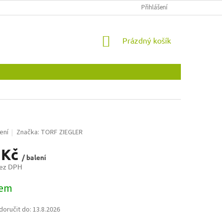
OBCHODNÍ PODMÍNKY
OCHRANA OSOBNÍCH ÚDAJŮ
Přihlášení
NOVINKY
NÁKUPNÍ
Prázdný košík
KOŠÍK
ení
Značka:
TORF ZIEGLER
 Kč
/ balení
bez DPH
dem
oručit do:
13.8.2026