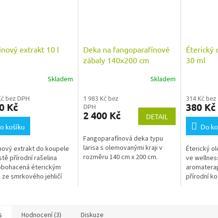
inový extrakt 10 l
Deka na fangoparafínové
Éterický
zábaly 140x200 cm
30 ml
Skladem
Skladem
rné
Průměrné
cení
hodnocení
Kč bez DPH
1 983 Kč bez
314 Kč bez
ktu
produktu
0 Kč
380 Kč
DPH
je
2 400 Kč
DETAIL
5,0
o košíku
z
Do ko
5
Fangoparafínová deka typu
ček.
hvězdiček.
larisa s olemovanými kraji v
nový extrakt do koupele
Éterický ol
rozměru 140 cm x 200 cm.
istě přírodní rašelina
ve wellness
obohacená éterickým
aromaterap
 ze smrkového jehličí
přírodní k
ximální účinek na bolesti
ového aparátu.
s
Hodnocení (3)
Diskuze