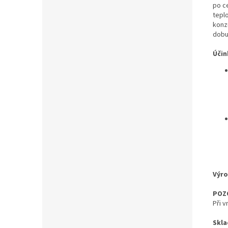
po c
tepl
konz
dobu 
Účin
Výro
POZ
Při 
Skla