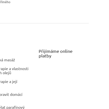
 přímého
Přijímáme online
platby
ká masáž
pie a vlastnosti
h olejů
apie a její
ipravit domácí
ělat parafínový