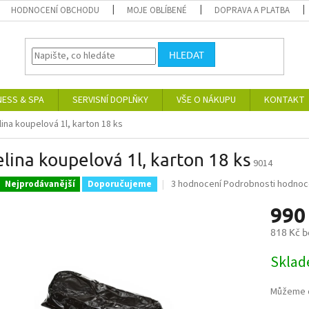
HODNOCENÍ OBCHODU
MOJE OBLÍBENÉ
DOPRAVA A PLATBA
HLEDAT
NESS & SPA
SERVISNÍ DOPLŇKY
VŠE O NÁKUPU
KONTAKT
ina koupelová 1l, karton 18 ks
lina koupelová 1l, karton 18 ks
9014
Průměrné
3 hodnocení
Podrobnosti hodnoc
Nejprodávanější
Doporučujeme
hodnocení
990
produktu
je
818 Kč 
5,0
z
Měrná
Skla
5
cena:
hvězdiček.
Můžeme d