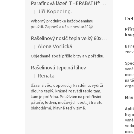
Parafínová lázeň THERABATH® PRO, parafínová vana TB7
Jiří Kopec Ing.
|
Hodnocení produktu je 5 z 5 hvězdiček.
Det
Výborný produkt ke každodennímu
použití. Zapneš a už se nestaráš😃
Přír
koup
Rašelinový nosič tepla velký 60x40 cm
Alena Vorlická
Baln
|
Hodnocení produktu je 5 z 5 hvězdiček.
znovu
Objednané zboží přišlo brzy a v pořádku.
Spec
Rašelinová tepelná láhev
vaně 
mine
Renata
|
Hodnocení produktu je 5 z 5 hvězdiček.
na tě
Úžasná věc, doporučuji každému, vydrží
orga
dlouho teplý, krásně rozvádí teplo tam,
kam je potřeba. Používám na prohříváni
Množ
páteře, ledvin, močových cest, játra atd.
blahodárné, hlavně teď v zimě.
Apli
Nejm
vaně
vodu
minut