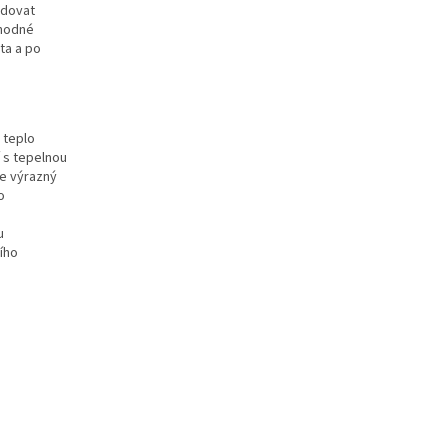
edovat
vhodné
ta a po
y teplo
 s tepelnou
je výrazný
o
u
ního