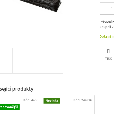
Přírodní 
koupelí v
Detailní 
TISK
sející produkty
Kód:
4466
Kód:
244836
Novinka
rodávanější