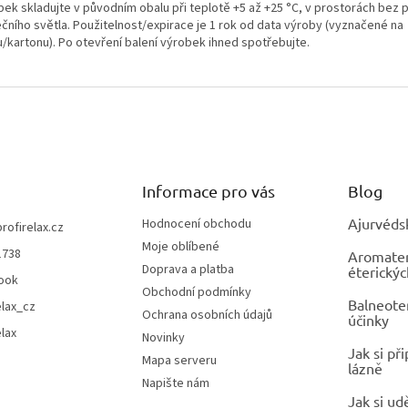
bek skladujte v původním obalu při teplotě +5 až +25 °C, v prostorách bez
ečního světla. Použitelnost/expirace je 1 rok od data výroby (vyznačené na
u/kartonu). Po otevření balení výrobek ihned spotřebujte.
Informace pro vás
Blog
Ajurvéds
Hodnocení obchodu
profirelax.cz
Moje oblíbené
1738
Aromatera
Doprava a platba
éterickýc
ook
Obchodní podmínky
Balneoter
elax_cz
Ochrana osobních údajů
účinky
elax
Novinky
Jak si př
Mapa serveru
lázně
Napište nám
Jak si ud