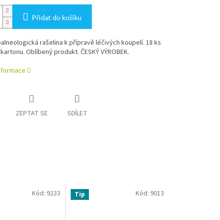
Přidat do košíku
balneologická rašelina k přípravě léčivých koupelí. 18 ks
 kartonu. Oblíbený produkt. ČESKÝ VÝROBEK.
informace
ZEPTAT SE
SDÍLET
Kód:
9233
Kód:
9013
Tip