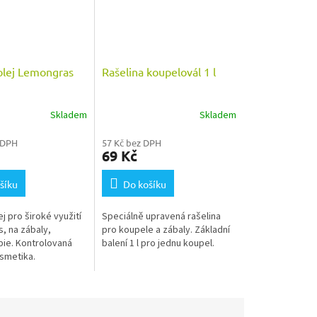
 olej Lemongras
Rašelina koupelovál 1 l
Skladem
Skladem
Průměrné
hodnocení
 DPH
57 Kč bez DPH
produktu
69 Kč
je
5,0
šíku
z
Do košíku
5
hvězdiček.
ej pro široké využití
Speciálně upravená rašelina
, na zábaly,
pro koupele a zábaly. Základní
ie. Kontrolovaná
balení 1 l pro jednu koupel.
osmetika.