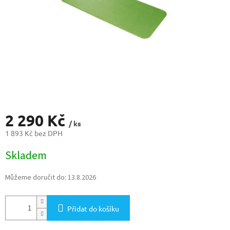
2 290 Kč
/ ks
1 893 Kč bez DPH
Měrná
Skladem
cena:
Můžeme doručit do:
13.8.2026
Přidat do košíku