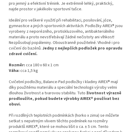
pro jemný a efektivní trénink. Je extrémně lehký, praktický,
najde prostor v jakékoliv sportovní tašce.
Ideální pro veškeré využití při rehabilitaci, posilování, józe,
gymnastice a jiných sportovních aktivitách. Podložky AIREX® jsou
vyrobeny z neporézního, protiskluzového, antibakteriálního
materiálu a proto nevstřebávají žádné nečistoty ani vlhkost!
Nezpůsobují popáleniny. Oboustranně použitelné. Vhodné i pro
cvičení do bazénů.
Jedny z nejlepších podložek pro opravdu
zdravé cvičení.
Rozměr:
cca 180 x 60 x 1 cm
Váha:
cca 1,5 kg
Cvičební podložky, Balance-Pad podložky i kladiny AIREX® mají
díky použitému materiálu a speciální technologii výroby velmi
dlouhou životnost a tvarovou stabilitu. Tuto
životnost výrazně
prodloužíte, pokud budete výrobky AIREX® používat bez
obuvi.
Při rozdílných teplotních podmínkách (horko x zima) se můžete
setkat s nepatrným vlivem těchto podmínek na rozměry
produktů AIREX®, které se mohou lišit o ca. ± 5 cm. Tento