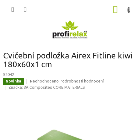
Přejít
NÁKUP
na
obsah
KOŠÍK
Cvičební podložka Airex Fitline kiwi
180x60x1 cm
92042
Průměrné
Neohodnoceno
Podrobnosti hodnocení
Novinka
hodnocení
Značka:
3A Composites CORE MATERIALS
produktu
je
0,0
z
5
hvězdiček.