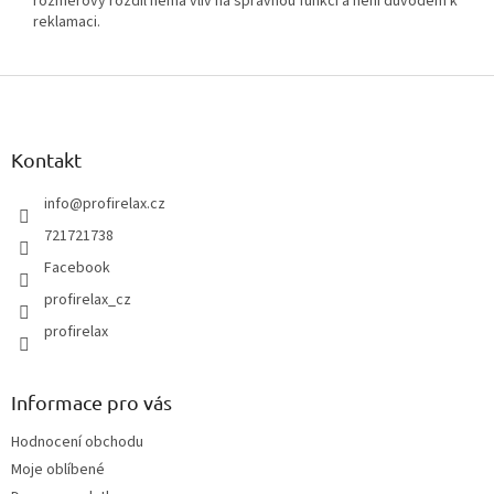
rozměrový rozdíl nemá vliv na správnou funkci a není důvodem k
reklamaci.
Z
á
p
a
Kontakt
t
í
info
@
profirelax.cz
721721738
Facebook
profirelax_cz
profirelax
Informace pro vás
Hodnocení obchodu
Moje oblíbené