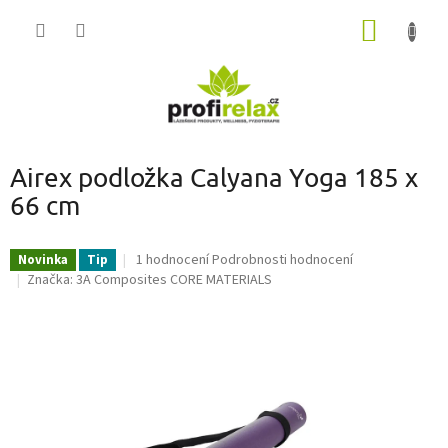
Přejít
NÁKUP
na
obsah
KOŠÍK
Airex podložka Calyana Yoga 185 x
66 cm
Průměrné
1 hodnocení
Podrobnosti hodnocení
Novinka
Tip
hodnocení
Značka:
3A Composites CORE MATERIALS
produktu
je
5,0
z
5
hvězdiček.