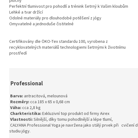
plochy
Perfektní tlumivost pro pohodlí a trénink šetrný k Vašim kloubům
Lehké a tvar držící
Odolné materiály pro dlouhodobé potěšení z jógy
Omyvatelné a jednoduše čistitelné
Certifikovány dle ÖKO-Tex standardu 100, vyrobena z
recyklovatelných materiálů technologiemi šetrnými k životnímu
prostředí
Professional
Barva:
antracitová, melounová
Rozměry:
cca 185 x 65 x 0,68 cm
Váha:
cca 2,8 kg
Charkteristika:
Exkluzivní top produkt od firmy Airex
Vlastnosti:
Silnější, díky tomu pohodlnější a lépe tlumí,
CALYANA Professional Yoga je navržena jako stálý prvek při cvičení 
studiu jógy.