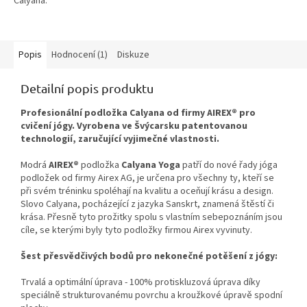
Calyana.
Popis
Hodnocení (1)
Diskuze
Detailní popis produktu
Profesionální podložka Calyana od firmy AIREX® pro
cvičení jógy. Vyrobena ve Švýcarsku patentovanou
technologií, zaručující vyjimečné vlastnosti.
Modrá
AIREX®
podložka
Calyana Yoga
patří do nové řady jóga
podložek od firmy Airex AG, je určena pro všechny ty, kteří se
při svém tréninku spoléhají na kvalitu a oceňují krásu a design.
Slovo Calyana, pocházející z jazyka Sanskrt, znamená štěstí či
krása. Přesně tyto prožitky spolu s vlastním sebepoznáním jsou
cíle, se kterými byly tyto podložky firmou Airex vyvinuty.
Šest přesvědčivých bodů pro nekonečné potěšení z jógy:
Trvalá a optimální úprava - 100% protiskluzová úprava díky
speciálně strukturovanému povrchu a kroužkové úpravě spodní