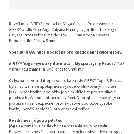
Rozdíl mezi AIREX® podložkou Yoga Calyana Professional a
AIREX® podložkou Yoga Calyana Prime je v její tloušťce.
Yoga
Calyana Professional
má tloušťku 6,8 mm a
Yoga Calyana
Prime
má tloušťku 4,5 mm.
Speciálně vyvinutá podložka pro každodenní cvičení jógy.
AIREX® Yoga - výrobky dle mota: „My space, my Peace.”
Což
v překladu znamená: „Můj prostor, můj mír.”
Calyana
- prvotřídní jóga podložka z řady AIREX® Yoga & Pilates -
byla navržena ve spolupráci s vysoce kvalifikovanými učiteli
jógy. Výběr kvalitní podložky je velmi důležitý pro stabilnější
polohu a lepší koncentraci při cvičení. Dopřejte si lekce jógy či
pilates na naší bezpečné, protiskluzové podložce vysoké
kvality. Skvělý společník pro venkovní cvičení.
Rozdíl mezi jógou a pilates:
jóga
se zaměřuje na flexibilitu a rozsáhlé skupiny svalů.
Poskytuje rovnováhu, spiritualitu a fyzický pohyb. Účelem jógy je