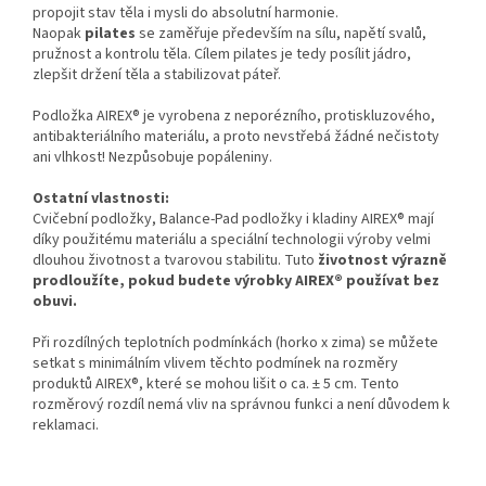
propojit stav těla i mysli do absolutní harmonie.
Naopak
pilates
se zaměřuje především na sílu, napětí svalů,
pružnost a kontrolu těla. Cílem pilates je tedy posílit jádro,
zlepšit držení těla a stabilizovat páteř.
Podložka AIREX® je vyrobena z neporézního, protiskluzového,
antibakteriálního materiálu, a proto nevstřebá žádné nečistoty
ani vlhkost! Nezpůsobuje popáleniny.
Ostatní vlastnosti:
Cvičební podložky, Balance-Pad podložky i kladiny AIREX® mají
díky použitému materiálu a speciální technologii výroby velmi
dlouhou životnost a tvarovou stabilitu. Tuto
životnost výrazně
prodloužíte, pokud budete výrobky AIREX® používat bez
obuvi.
Při rozdílných teplotních podmínkách (horko x zima) se můžete
setkat s minimálním vlivem těchto podmínek na rozměry
produktů AIREX®, které se mohou lišit o ca. ± 5 cm. Tento
rozměrový rozdíl nemá vliv na správnou funkci a není důvodem k
reklamaci.