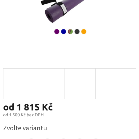
od
1 815 Kč
od
1 500 Kč
bez DPH
Měrná
Zvolte variantu
cena: