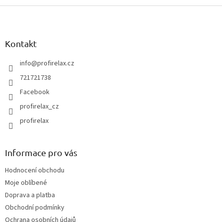
Z
á
p
a
Kontakt
t
í
info
@
profirelax.cz
721721738
Facebook
profirelax_cz
profirelax
Informace pro vás
Hodnocení obchodu
Moje oblíbené
Doprava a platba
Obchodní podmínky
Ochrana osobních údajů