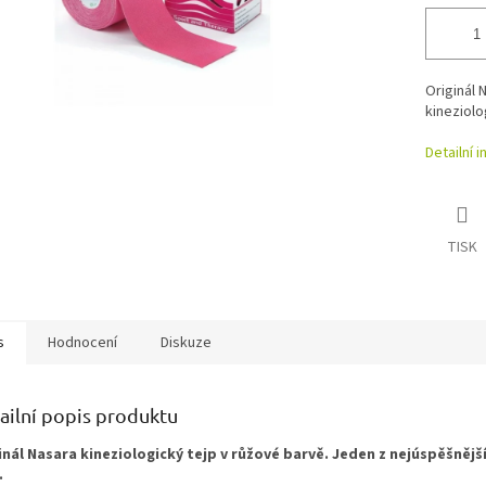
Originál 
kineziolo
Detailní 
TISK
s
Hodnocení
Diskuze
ailní popis produktu
inál Nasara kineziologický tejp v růžové barvě. Jeden z nejúspěšnějš
.