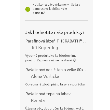
Hot Stones Lávové kameny - Sada v
bambusové krabičce 40 ks
3 890 Kč
Jak hodnotíte naše produkty?
Parafínová lázeň THERABATH® PRO, parafínová vana TB7
Jiří Kopec Ing.
|
Hodnocení produktu je 5 z 5 hvězdiček.
Výborný produkt ke každodennímu
použití. Zapneš a už se nestaráš😃
Rašelinový nosič tepla velký 60x40 cm
Alena Vorlická
|
Hodnocení produktu je 5 z 5 hvězdiček.
Objednané zboží přišlo brzy a v pořádku.
Rašelinová tepelná láhev
Renata
|
Hodnocení produktu je 5 z 5 hvězdiček.
Úžasná věc, doporučuji každému, vydrží