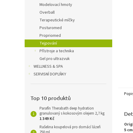
n
Modelovací hmoty
e
Overball
l
Terapeutické míčky
Posturomed
Propriomed
Tejpování
Přístroje a technika
Gel pro ultrazvuk
WELLNESS & SPA
SERVISNÍ DOPLŇKY
Popi
Top 10 produktů
Parafín Therabath deep hydration
Det
granulovaný s kokosovým olejem 2,7 kg
1 349 Kč
Orig
Rašelina koupelová pro domácí lázeň
5 cm
250 ml