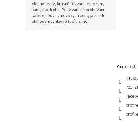
dlouho teplý, krásně rozvádí teplo tam,
kam je potřeba. Používám na prohříváni
páteře, ledvin, močových cest, játra atd.
blahodárné, hlavně teď v zimě.
Z
á
p
a
t
Kontakt
í
info
@
72172
Faceb
profir
profir