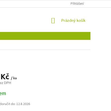
OBCHODNÍ PODMÍNKY
OCHRANA OSOBNÍCH ÚDAJŮ
Přihlášení
NOVINKY
NÁKUPNÍ
Prázdný košík
KOŠÍK
 Kč
/ ks
bez DPH
dem
oručit do:
12.8.2026