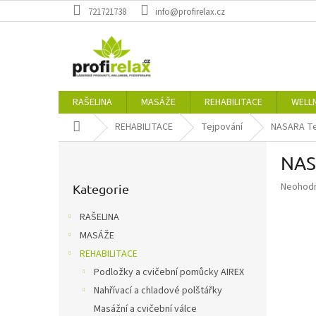
Přejít
721721738
info@profirelax.cz
na
obsah
RAŠELINA
MASÁŽE
REHABILITACE
WELL
Domů
REHABILITACE
Tejpování
NASARA Te
P
NAS
o
Přeskočit
s
Průměr
Neohod
kategorie
Kategorie
t
hodnoce
r
produkt
RAŠELINA
a
je
MASÁŽE
n
0,0
z
REHABILITACE
n
5
í
Podložky a cvičební pomůcky AIREX
hvězdič
p
Nahřívací a chladové polštářky
a
Masážní a cvičební válce