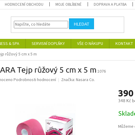
HODNOCENÍ OBCHODU
MOJE OBLÍBENÉ
DOPRAVA A PLATBA
HLEDAT
NESS & SPA
SERVISNÍ DOPLŇKY
VŠE O NÁKUPU
KONTAKT
jp růžový 5 cm x 5 m
ARA Tejp růžový 5 cm x 5 m
1076
né
noceno
Podrobnosti hodnocení
Značka:
Nasara Co.
ní
390
u
348 Kč 
Měrná
Skla
cena:
ek.
Můžeme d