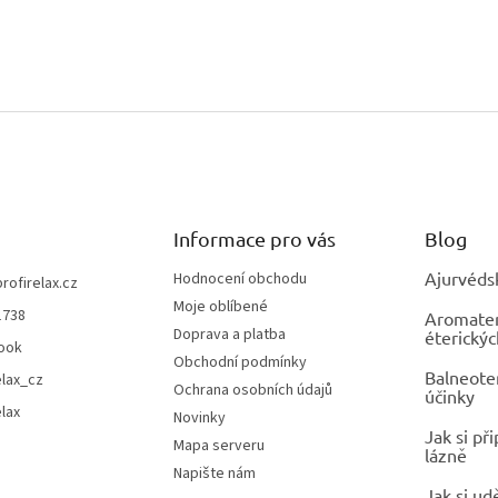
Informace pro vás
Blog
Ajurvéds
Hodnocení obchodu
profirelax.cz
Moje oblíbené
1738
Aromatera
Doprava a platba
éterickýc
ook
Obchodní podmínky
Balneoter
elax_cz
Ochrana osobních údajů
účinky
elax
Novinky
Jak si př
Mapa serveru
lázně
Napište nám
Jak si ud