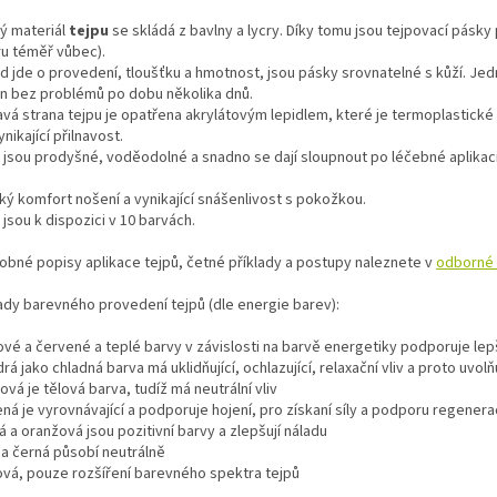
ý materiál
tejpu
se skládá z bavlny a lycry. Díky tomu jsou tejpovací pásky
u téměř vůbec).
d jde o provedení, tloušťku a hmotnost, jsou pásky srovnatelné s kůží. Je
n bez problémů po dobu několika dnů.
avá strana tejpu je opatřena akrylátovým lepidlem, které je termoplastické (t
nikající přilnavost.
 jsou prodyšné, voděodolné a snadno se dají sloupnout po léčebné aplikaci
ký komfort nošení a vynikající snášenlivost s pokožkou.
jsou k dispozici v 10 barvách.
obné popisy aplikace tejpů, četné příklady a postupy naleznete v
odborné l
lady barevného provedení tejpů (dle energie barev):
ové a červené a teplé barvy v závislosti na barvě energetiky podporuje lepší
rá jako chladná barva má uklidňující, ochlazující, relaxační vliv a proto uvo
ová je tělová barva, tudíž má neutrální vliv
ená je vyrovnávající a podporuje hojení, pro získaní síly a podporu regener
tá a oranžová jsou pozitivní barvy a zlepšují náladu
á a černá působí neutrálně
lová, pouze rozšíření barevného spektra tejpů