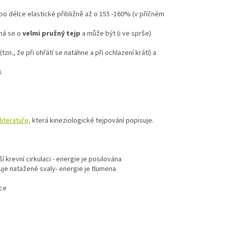
 po délce elastické přibližně až o 155 -160% (v příčném
dná se o
velmi pružný tejp
a může být (i ve sprše)
zn., že při ohřátí se natáhne a při ochlazení krátí) a
.
iteratuře,
která kineziologické tejpování popisuje.
 krevní cirkulaci - energie je posilována
lňuje natažené svaly- energie je tlumena
ace