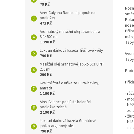
79 Kč
Nosn
Airex Calyana Ramenní popruh na
směr
podložky
Poku
472 Kč
noše
Přiln
Aromatický masážní olej Levandule a
má vy
Sléz 500 ml
1 390 Kč
Tapy
Luxusní dárková kazeta Třešňové květy
Vyso
790 Kč
Tapy 
Masážní olej Granátové jablko SCHUPP
200 ml
Podr
290 Kč
Přík
Kvalitní froté osuška ze 100% bavlny,
antracit
1 190 Kč
- růž
- mod
Airex Balance pad Elite balanční
- béž
podložka zelená
- zel
2 190 Kč
- žlu
Luxusní dárková kazeta Granátové
- bíl
jablko-arganový olej
- fia
790 Kč