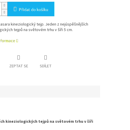
Přidat do košíku
Nasara kineziologický tejp. Jeden z nejúspěšnějších
gických tejpů na světovém trhu v šíři 5 cm.
informace
ZEPTAT SE
SDÍLET
ích kineziologických tejpů na světovém trhu v šíři