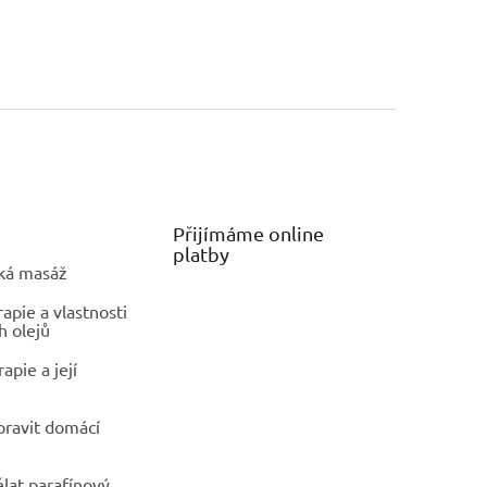
Přijímáme online
platby
ká masáž
pie a vlastnosti
h olejů
apie a její
ipravit domácí
ělat parafínový