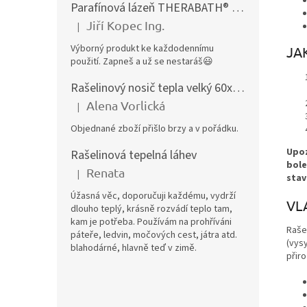
Parafínová lázeň THERABATH® PRO, parafínová vana TB7
Jiří Kopec Ing.
|
Hodnocení produktu je 5 z 5 hvězdiček.
Výborný produkt ke každodennímu
JA
použití. Zapneš a už se nestaráš😃
Rašelinový nosič tepla velký 60x40 cm
Alena Vorlická
|
Hodnocení produktu je 5 z 5 hvězdiček.
Objednané zboží přišlo brzy a v pořádku.
Upoz
Rašelinová tepelná láhev
bole
Renata
|
stav
Hodnocení produktu je 5 z 5 hvězdiček.
Úžasná věc, doporučuji každému, vydrží
VL
dlouho teplý, krásně rozvádí teplo tam,
kam je potřeba. Používám na prohříváni
Raše
páteře, ledvin, močových cest, játra atd.
(vysy
blahodárné, hlavně teď v zimě.
přiro