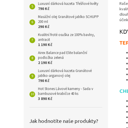
Raše
Luxusní dárková kazeta Třešňové květy
790 Kč
kvali
dlou
Masážní olej Granátové jablko SCHUPP
účin
200 ml
290 Kč
KD
Kvalitní froté osuška ze 100% bavlny,
antracit
TE
1 190 Kč
Airex Balance pad Elite balanční
podložka zelená
2 190 Kč
Luxusní dárková kazeta Granátové
jablko-arganový olej
790 Kč
Hot Stones Lávové kameny - Sada v
CH
bambusové krabičce 40 ks
3 890 Kč
Jak hodnotíte naše produkty?