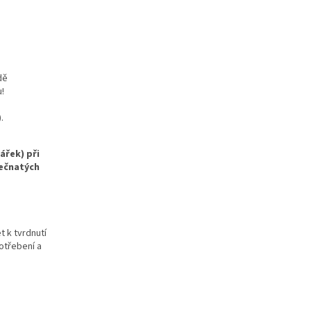
dě
!
.
ářek) při
ečnatých
 k tvrdnutí
potřebení a