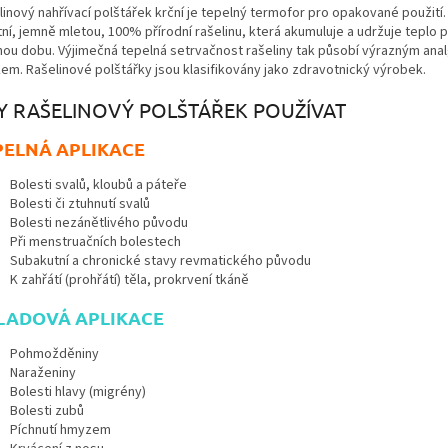
linový nahřívací polštářek krční je tepelný termofor pro opakované použití
tní, jemně mletou, 100% přírodní rašelinu, která akumuluje a udržuje teplo 
hou dobu. Výjimečná tepelná setrvačnost rašeliny tak působí výrazným ana
kem. Rašelinové polštářky jsou klasifikovány jako zdravotnický výrobek.
Y RAŠELINOVÝ POLŠTÁŘEK POUŽÍVAT
PELNÁ APLIKACE
Bolesti svalů, kloubů a páteře
Bolesti či ztuhnutí svalů
Bolesti nezánětlivého původu
Při menstruačních bolestech
Subakutní a chronické stavy revmatického původu
K zahřátí (prohřátí) těla, prokrvení tkáně
LADOVÁ APLIKACE
Pohmožděniny
Naraženiny
Bolesti hlavy (migrény)
Bolesti zubů
Píchnutí hmyzem