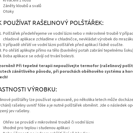
Krvácení z nosu
Záněty kloubů a svalů
Otoky
K POUŽÍVAT RAŠELINOVÝ POLŠTÁŘEK:
Polštářek předehřejeme ve vodní lázni nebo v mikrovlnné troubě V přípa
chladové aplikace zchladíme v chladničce, nevkládat výrobek do mrazáku
V případě ohřátí ve vodní lázni polštářek před aplikací řádně osušte.
Po ohřátí aplikujte přímo na tělo (bavlněný potah zabrání tepelnému šoku)
Doba aplikace se odvíjí od trvání bolesti.
ornění! Při tepelné terapii nepoužívejte termofor (rašelinový polšt
stech zánětlivého původu, při poruchách oběhového systému a hor
ech!
ASTNOSTI VÝROBKU:
linové polštářky lze používat opakovaně, po několika letech může docházet
chání) rašeliny uvnitř fólie a je nutné polštářek obměnit. Jde o následek o
zený jev rašeliny.
Ohřev se provádí v mikrovlnné troubě či vodní lázni
Vhodné pro teplou i studenou aplikaci