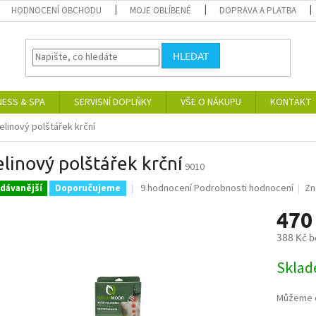
HODNOCENÍ OBCHODU
MOJE OBLÍBENÉ
DOPRAVA A PLATBA
HLEDAT
NESS & SPA
SERVISNÍ DOPLŇKY
VŠE O NÁKUPU
KONTAKT
elinový polštářek krční
linový polštářek krční
9010
Průměrné
9 hodnocení
Podrobnosti hodnocení
Zn
dávanější
Doporučujeme
hodnocení
470
produktu
je
388 Kč 
5,0
z
Měrná
Skla
5
cena:
hvězdiček.
Můžeme d