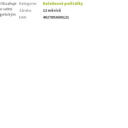
. Obsahuje
Kategorie
:
Rašelinové polštářky
po velmi
Záruka
:
12 měsíců
lgetickým
EAN
:
4027892600121