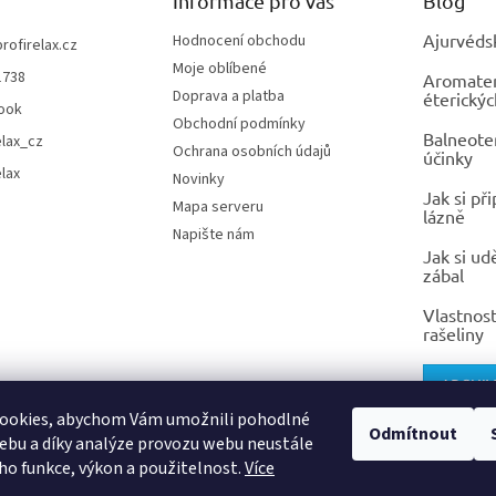
Informace pro vás
Blog
Ajurvéds
Hodnocení obchodu
profirelax.cz
Moje oblíbené
1738
Aromatera
Doprava a platba
éterickýc
ook
Obchodní podmínky
Balneoter
elax_cz
Ochrana osobních údajů
účinky
elax
Novinky
Jak si př
Mapa serveru
lázně
Napište nám
Jak si ud
zábal
Vlastnost
rašeliny
ARCHIV
ookies, abychom Vám umožnili pohodlné
Odmítnout
ebu a díky analýze provozu webu neustále
eho funkce, výkon a použitelnost.
Více