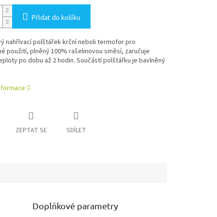
Přidat do košíku
ý nahřívací polštářek krční neboli termofor pro
é použití, plněný 100% rašelinovou směsí, zaručuje
eploty po dobu až 2 hodin. Součástí polštářku je bavlněný
informace
ZEPTAT SE
SDÍLET
Doplňkové parametry