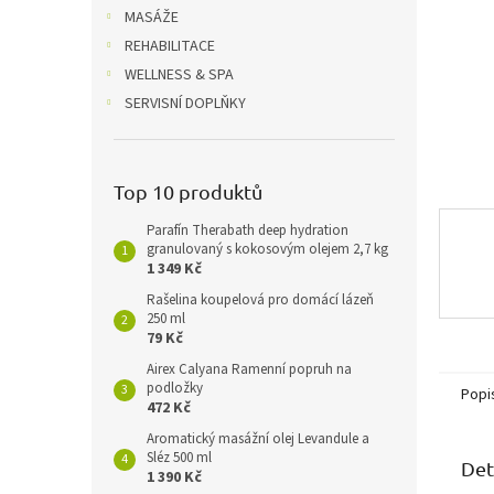
n
MASÁŽE
e
REHABILITACE
l
WELLNESS & SPA
SERVISNÍ DOPLŇKY
Top 10 produktů
Parafín Therabath deep hydration
granulovaný s kokosovým olejem 2,7 kg
1 349 Kč
Rašelina koupelová pro domácí lázeň
250 ml
79 Kč
Airex Calyana Ramenní popruh na
podložky
Popi
472 Kč
Aromatický masážní olej Levandule a
Sléz 500 ml
Det
1 390 Kč