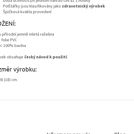
Doba účinnosti po jednom nahřátí činí až 2 hodiny
Polštářky jsou klasifikovány jako
zdravotnický výrobek
Špičková kvalita provedení
OŽENÍ:
 přírodní jemně mletá rašelina
 folie PVC
h: 100% bavlna
bek obsahuje
český návod k použití
.
změr výrobku:
28 (18) cm.