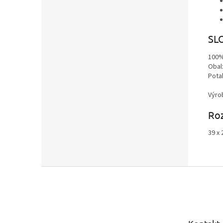
SL
100%
Obal:
Pota
Výro
Ro
39 x 
Z
á
p
a
t