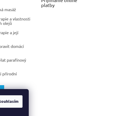
Přijímáme online
platby
ká masáž
pie a vlastnosti
h olejů
apie a její
ipravit domácí
ělat parafínový
i přírodní
Souhlasím