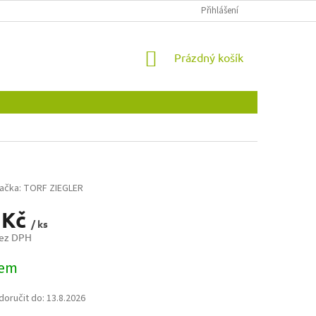
OBCHODNÍ PODMÍNKY
OCHRANA OSOBNÍCH ÚDAJŮ
Přihlášení
NOVINKY
NÁKUPNÍ
Prázdný košík
KOŠÍK
ačka:
TORF ZIEGLER
 Kč
/ ks
bez DPH
dem
oručit do:
13.8.2026