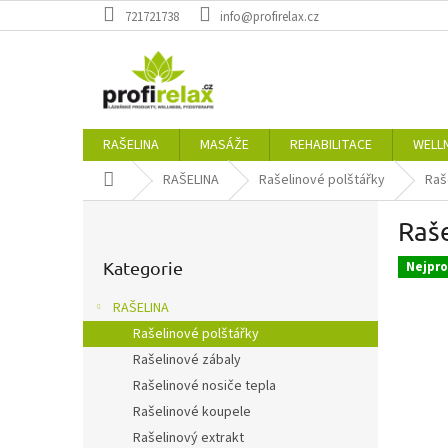
Přejít
721721738
info@profirelax.cz
na
obsah
RAŠELINA
MASÁŽE
REHABILITACE
WELL
Domů
RAŠELINA
Rašelinové polštářky
Raš
P
Raše
o
Přeskočit
s
kategorie
Kategorie
Nejpro
t
r
RAŠELINA
a
Rašelinové polštářky
n
Rašelinové zábaly
n
í
Rašelinové nosiče tepla
p
Rašelinové koupele
a
Rašelinový extrakt