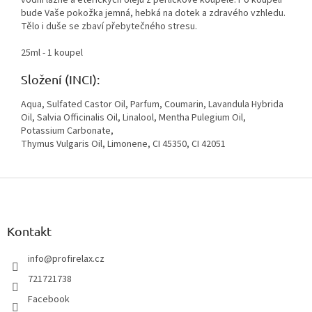
vodní lázně a éterických olejů z perličkové koupele. Po koupeli
bude Vaše pokožka jemná, hebká na dotek a zdravého vzhledu.
Tělo i duše se zbaví přebytečného stresu.
25ml - 1 koupel
Složení (INCI):
Aqua, Sulfated Castor Oil, Parfum, Coumarin, Lavandula Hybrida
Oil, Salvia Officinalis Oil, Linalool, Mentha Pulegium Oil,
Potassium Carbonate,
Thymus Vulgaris Oil, Limonene, CI 45350, CI 42051
Z
á
p
a
Kontakt
t
í
info
@
profirelax.cz
721721738
Facebook