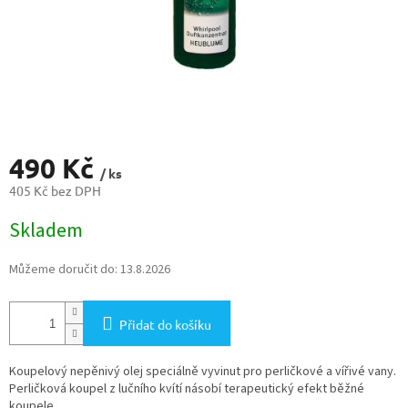
490 Kč
/ ks
405 Kč bez DPH
Měrná
Skladem
cena:
Můžeme doručit do:
13.8.2026
Přidat do košíku
Koupelový nepěnivý olej speciálně vyvinut pro perličkové a vířivé vany.
Perličková koupel z lučního kvítí násobí terapeutický efekt běžné
koupele.