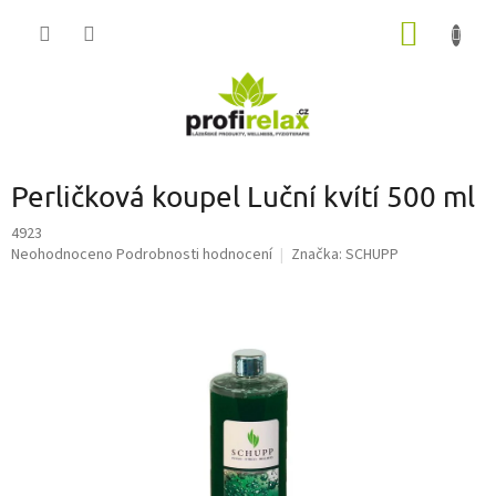
Přejít
NÁKUP
na
obsah
KOŠÍK
Perličková koupel Luční kvítí 500 ml
4923
Průměrné
Neohodnoceno
Podrobnosti hodnocení
Značka:
SCHUPP
hodnocení
produktu
je
0,0
z
5
hvězdiček.