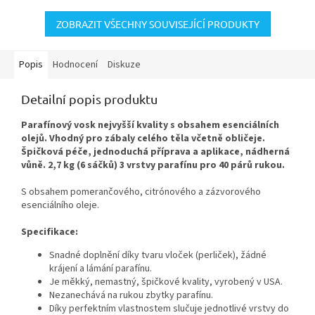
ZOBRAZIT VŠECHNY SOUVISEJÍCÍ PRODUKTY
Popis
Hodnocení
Diskuze
Detailní popis produktu
Parafínový vosk nejvyšší kvality s obsahem esenciálních
olejů. Vhodný pro zábaly celého těla včetně obličeje.
Špičková péče, jednoduchá příprava a aplikace, nádherná
vůně. 2,7 kg (6 sáčků) 3 vrstvy parafínu pro 40 párů rukou.
S obsahem pomerančového, citrónového a zázvorového
esenciálního oleje.
Specifikace:
Snadné doplnění díky tvaru vloček (perliček), žádné
krájení a lámání parafínu.
Je měkký, nemastný, špičkové kvality, vyrobený v USA.
Nezanechává na rukou zbytky parafínu.
Díky perfektním vlastnostem slučuje jednotlivé vrstvy do