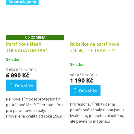
Doporučujeme
ZDARMA
Z
D
Parafínová lázeň
Rukavice na parafínové
A
THERABATH® PRO,
zábaly THERABATH®
R
M
parafínová vana TB7
A
Skladem
Průměrné
Skladem
hodnocení
5 694 Kč bez DPH
produktu
6 890 Kč
983 Kč bez DPH
je
1 190 Kč
5,0
Do košíku
z
Do košíku
5
Nejnovější model profesionální
hvězdiček.
Profesionální rukavice na
parafínové lázně Therabath Pro
parafínové zábaly rukou jsou z
pro parafínové zábaly.
kvalitního, jemného, hladkého,
Prověřená kvalita od roku 1962!
ale pevného materiálu
Vhodná i pro domácí použití. K
manšestrového typu.
přístroji 1 balení...