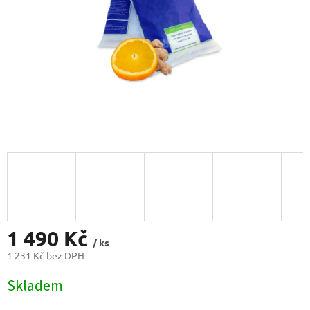
1 490 Kč
/ ks
1 231 Kč bez DPH
Měrná
Skladem
cena: