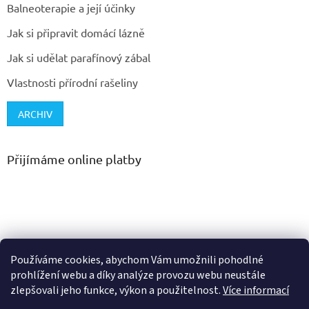
Balneoterapie a její účinky
Jak si připravit domácí lázně
Jak si udělat parafínový zábal
Vlastnosti přírodní rašeliny
ARCHIV
Přijímáme online platby
Používáme cookies, abychom Vám umožnili pohodlné
prohlížení webu a díky analýze provozu webu neustále
zlepšovali jeho funkce, výkon a použitelnost.
Více informací