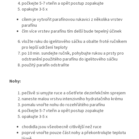
počkejte 5-7 vteřin a opět postup zopakujte
opakujte 3-5 x
cílem je vytvořit parafínovou rukavici z několika vrstev
parafínu
čím více vrstev parafínu tím delší bude tepelný účinek
vložte ruku do igelitového sáčku a obalte froté ručníkem
pro lepší udržení teploty
po 10 min. sundejte ručník, pohybujte rukou a prsty pro
odstranění použitého parafínu do igelitového sáčku
použitý parafín odstraňte
Nohy:
pečlivě si umyjte ruce a ošetřete dezinfekčním sprejem
naneste malou vrstvu intenzivního hydratačního krému
pomalu vnořte nohu do rozehřátého parafínu
počkejte 5-7 vteřin a opět postup zopakujte
opakujte 3-5 x
chodidla jsou všeobecně citlivější než ruce
poprvé vnořte pouze část nohy a překontrolujte teplotu
lázně