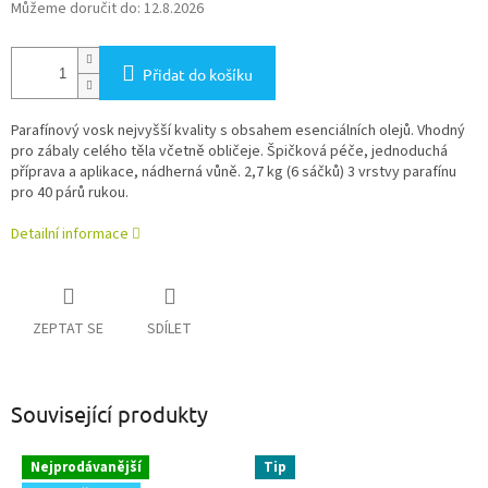
Můžeme doručit do:
12.8.2026
Přidat do košíku
Parafínový vosk nejvyšší kvality s obsahem esenciálních olejů. Vhodný
pro zábaly celého těla včetně obličeje. Špičková péče, jednoduchá
příprava a aplikace, nádherná vůně. 2,7 kg (6 sáčků) 3 vrstvy parafínu
pro 40 párů rukou.
Detailní informace
ZEPTAT SE
SDÍLET
Související produkty
Nejprodávanější
Tip