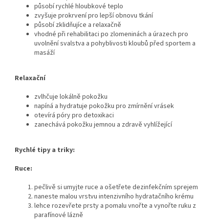
působí rychlé hloubkové teplo
zvyšuje prokrvení pro lepší obnovu tkání
působí zklidňujíce a relaxačně
vhodné při rehabilitaci po zlomeninách a úrazech pro
uvolnění svalstva a pohyblivosti kloubů před sportem a
masáží
Relaxační
zvlhčuje lokálně pokožku
napíná a hydratuje pokožku pro zmírnění vrásek
otevírá póry pro detoxikaci
zanechává pokožku jemnou a zdravě vyhlížející
Rychlé tipy a triky:
Ruce:
pečlivě si umyjte ruce a ošetřete dezinfekčním sprejem
naneste malou vrstvu intenzivního hydratačního krému
lehce rozevřete prsty a pomalu vnořte a vynořte ruku z
parafínové lázně