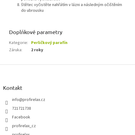
štětec vyčistěte nahřátím v lázni a následným očištěním
do ubrousku
Doplňkové parametry
Kategorie
:
Perličkový parafín
Záruka
:
2 roky
Z
á
p
a
Kontakt
t
í
info
@
profirelax.cz
721721738
Facebook
profirelax_cz
profirelax