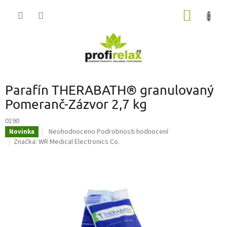
Přejít
NÁKUP
na
obsah
KOŠÍK
Parafín THERABATH® granulovaný
Pomeranč-Zázvor 2,7 kg
0190
Průměrné
Neohodnoceno
Podrobnosti hodnocení
Novinka
hodnocení
Značka:
WR Medical Electronics Co.
produktu
je
0,0
z
5
hvězdiček.