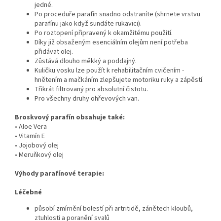
jedné.
Po proceduře parafín snadno odstraníte (shrnete vrstvu
parafínu jako když sundáte rukavici).
Po roztopení připravený k okamžitému použití.
Díky již obsaženým esenciálním olejům není potřeba
přidávat olej.
Zůstává dlouho měkký a poddajný.
Kuličku vosku lze použít k rehabilitačním cvičením -
hnětením a mačkáním zlepšujete motoriku ruky a zápěstí.
Třikrát filtrovaný pro absolutní čistotu.
Pro všechny druhy ohřevových van.
Broskvový parafín obsahuje také:
• Aloe Vera
• Vitamín E
• Jojobový olej
• Meruňkový olej
Výhody parafínové terapie:
Léčebné
působí zmírnění bolestí při artritidě, zánětech kloubů,
ztuhlosti a poranění svalů