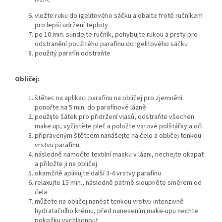
vložte ruku do igelitového sáčku a obalte froté ručníkem
pro lepší udržení teploty
po 10 min. sundejte ručník, pohybujte rukou a prsty pro
odstranění použitého parafínu do igelitového sáčku
použitý parafín odstraňte
Obličej:
štětec na aplikaci parafínu na obličej pro zjemnění
ponořte na 5 min. do parafínové lázně
použijte šátek pro přidržení vlasů, odstraňte všechen
make up, vyčistěte pleť a položte vatové polštářky a oči
připraveným štětcem nanášejte na čelo a obličej tenkou
vrstvu parafínu
následně namočte textilní masku v lázni, nechejte okapat
a přiložte ji na obličej
okamžitě aplikujte další 3-4 vrstvy parafínu
relaxujte 15 min., následně patrně sloupněte směrem od
čela
můžete na obličej nanést tenkou vrstvu intenzivně
hydratačního krému, před nanesením make-upu nechte
pokožku vychladnout