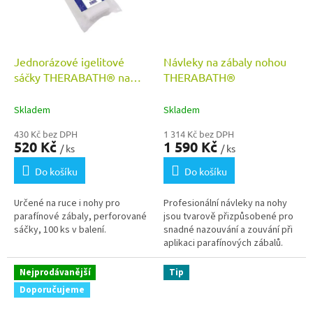
Jednorázové igelitové
Návleky na zábaly nohou
sáčky THERABATH® na
THERABATH®
parafínové zábaly 100 ks
Skladem
Skladem
430 Kč bez DPH
1 314 Kč bez DPH
520 Kč
1 590 Kč
/ ks
/ ks
Do košíku
Do košíku
Určené na ruce i nohy pro
Profesionální návleky na nohy
parafínové zábaly, perforované
jsou tvarově přizpůsobené pro
sáčky, 100 ks v balení.
snadné nazouvání a zouvání při
aplikaci parafínových zábalů.
Nejprodávanější
Tip
Doporučujeme