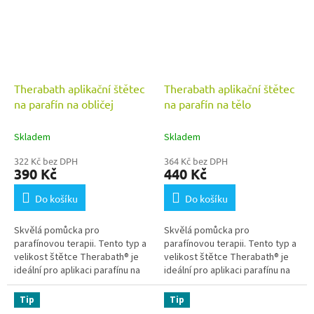
Therabath aplikační štětec
Therabath aplikační štětec
na parafín na obličej
na parafín na tělo
Skladem
Skladem
322 Kč bez DPH
364 Kč bez DPH
390 Kč
440 Kč
Do košíku
Do košíku
Skvělá pomůcka pro
Skvělá pomůcka pro
parafínovou terapii. Tento typ a
parafínovou terapii. Tento typ a
velikost štětce Therabath® je
velikost štětce Therabath® je
ideální pro aplikaci parafínu na
ideální pro aplikaci parafínu na
obličej.
velké plochy, jako jsou záda
nebo tělo.
Tip
Tip