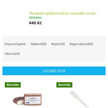
Therabath aplikační štětec na parafín na tělo
Skladem
440 Kč
Ř
a
Doporučujeme
Nejlevnější
Nejdražší
Nejprodávanější
z
e
Abecedně
n
í
p
OTEVŘÍT FILTR
r
o
V
Novinka
Novinka
d
ý
u
p
k
i
t
s
ů