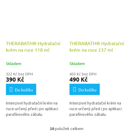
THERABATH® Hydratační
THERABATH® Hydratační
krém na ruce 118 ml
krém na ruce 237 ml
Skladem
Skladem
322 Kč bez DPH
405 Kč bez DPH
390 Kč
490 Kč
Do košíku
Do košíku
Intenzivní hydratační krém na
Intenzivní hydratační krém na
ruce určený před i po aplikaci
ruce určený před i po aplikaci
parafínového zábalu.
parafínového zábalu.
10
položek celkem
O