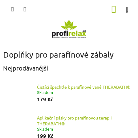
Přejít
NÁKUP
na
obsah
KOŠÍK
Doplňky pro parafínové zábaly
Nejprodávanější
Čistící špachtle k parafínové vaně THERABATH®
Skladem
179 Kč
Aplikační pásky pro parafínovou terapii
THERABATH®
Skladem
199 Kč