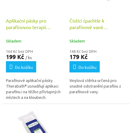
p
r
o
d
Aplikační pásky pro
Čistící špachtle k
u
parafínovou terapii
parafínové vaně
k
THERABATH®
THERABATH®
t
Skladem
Skladem
ů
164 Kč bez DPH
148 Kč bez DPH
199 Kč
179 Kč
/ ks
Do košíku
Do košíku
Parafínové aplikační pásky
Vinylová stěrka určená pro
Therabath® usnadňují aplikaci
snadné odstranění parafínu z
parafínu i na těžko přístupných
parafínové vany.
místech a na kloubech.