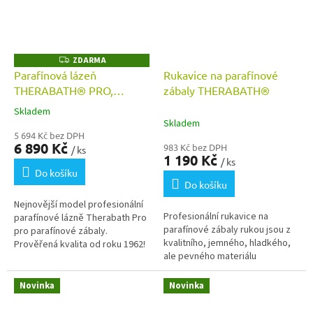
ZDARMA
Z
D
Parafínová lázeň
Rukavice na parafínové
A
THERABATH® PRO,
zábaly THERABATH®
R
M
parafínová vana TB7
A
Skladem
Průměrné
Skladem
hodnocení
5 694 Kč bez DPH
produktu
6 890 Kč
983 Kč bez DPH
/ ks
je
1 190 Kč
/ ks
5,0
Do košíku
z
Do košíku
5
Nejnovější model profesionální
hvězdiček.
Profesionální rukavice na
parafínové lázně Therabath Pro
parafínové zábaly rukou jsou z
pro parafínové zábaly.
kvalitního, jemného, hladkého,
Prověřená kvalita od roku 1962!
ale pevného materiálu
Vhodná i pro domácí použití. K
manšestrového typu.
přístroji 1 balení...
Novinka
Novinka