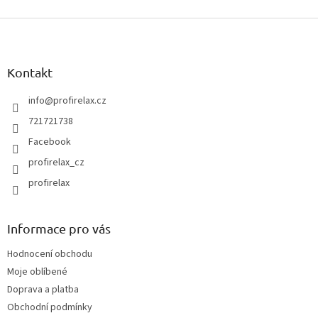
v
Z
l
á
á
d
p
a
a
Kontakt
c
t
í
í
info
@
profirelax.cz
p
r
721721738
v
Facebook
k
y
profirelax_cz
v
profirelax
ý
p
i
s
Informace pro vás
u
Hodnocení obchodu
Moje oblíbené
Doprava a platba
Obchodní podmínky