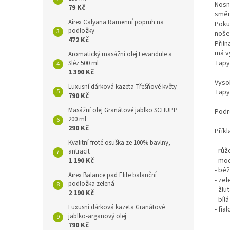
Nosn
79 Kč
směr
Airex Calyana Ramenní popruh na
Poku
podložky
noše
472 Kč
Přiln
má vy
Aromatický masážní olej Levandule a
Tapy
Sléz 500 ml
1 390 Kč
Vyso
Luxusní dárková kazeta Třešňové květy
Tapy 
790 Kč
Masážní olej Granátové jablko SCHUPP
Podr
200 ml
290 Kč
Přík
Kvalitní froté osuška ze 100% bavlny,
- růž
antracit
1 190 Kč
- mod
- béž
Airex Balance pad Elite balanční
- zel
podložka zelená
- žlu
2 190 Kč
- bíl
Luxusní dárková kazeta Granátové
- fia
jablko-arganový olej
790 Kč