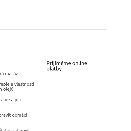
Přijímáme online
platby
ká masáž
pie a vlastnosti
h olejů
apie a její
ipravit domácí
ělat parafínový