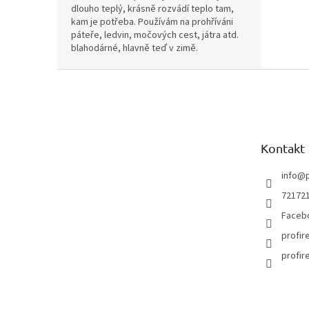
dlouho teplý, krásně rozvádí teplo tam,
kam je potřeba. Používám na prohříváni
páteře, ledvin, močových cest, játra atd.
blahodárné, hlavně teď v zimě.
Z
á
p
a
t
Kontakt
í
info
@
72172
Faceb
profir
profir