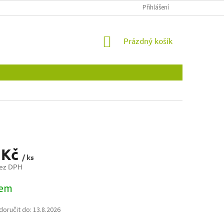
OBCHODNÍ PODMÍNKY
OCHRANA OSOBNÍCH ÚDAJŮ
Přihlášení
NOVINKY
NÁKUPNÍ
Prázdný košík
KOŠÍK
 Kč
/ ks
bez DPH
dem
oručit do:
13.8.2026