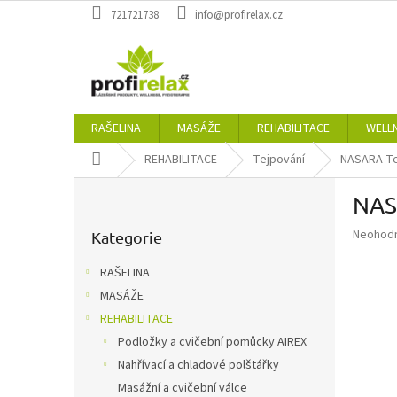
Přejít
721721738
info@profirelax.cz
na
obsah
RAŠELINA
MASÁŽE
REHABILITACE
WELL
Domů
REHABILITACE
Tejpování
NASARA Tej
P
NASA
o
Přeskočit
s
Průměr
Neohod
kategorie
Kategorie
t
hodnoce
r
produkt
RAŠELINA
a
je
MASÁŽE
n
0,0
z
REHABILITACE
n
5
í
Podložky a cvičební pomůcky AIREX
hvězdič
p
Nahřívací a chladové polštářky
a
Masážní a cvičební válce