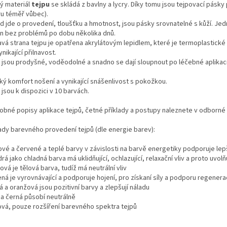
ý materiál
tejpu
se skládá z bavlny a lycry. Díky tomu jsou tejpovací pásky
u téměř vůbec).
d jde o provedení, tloušťku a hmotnost, jsou pásky srovnatelné s kůží. Je
n bez problémů po dobu několika dnů.
avá strana tejpu je opatřena akrylátovým lepidlem, které je termoplastické (t
nikající přilnavost.
 jsou prodyšné, voděodolné a snadno se dají sloupnout po léčebné aplikaci
ký komfort nošení a vynikající snášenlivost s pokožkou.
jsou k dispozici v 10 barvách.
obné popisy aplikace tejpů, četné příklady a postupy naleznete v odborné li
lady barevného provedení tejpů (dle energie barev):
ové a červené a teplé barvy v závislosti na barvě energetiky podporuje lepší
rá jako chladná barva má uklidňující, ochlazující, relaxační vliv a proto uvo
ová je tělová barva, tudíž má neutrální vliv
ená je vyrovnávající a podporuje hojení, pro získaní síly a podporu regener
tá a oranžová jsou pozitivní barvy a zlepšují náladu
á a černá působí neutrálně
lová, pouze rozšíření barevného spektra tejpů