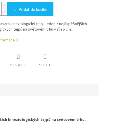
Přidat do košíku
Nasara kineziologický tejp. Jeden z nejúspěšnějších
gických tejpů na světovém trhu v šíři 5 cm.
informace
ZEPTAT SE
SDÍLET
jších kineziologických tejpů na světovém trhu.