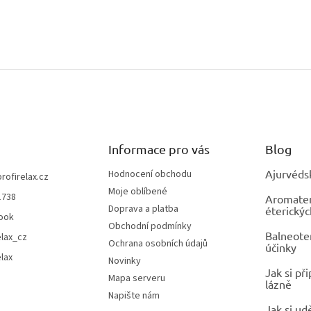
Informace pro vás
Blog
Ajurvéds
Hodnocení obchodu
profirelax.cz
Moje oblíbené
1738
Aromatera
Doprava a platba
éterickýc
ook
Obchodní podmínky
Balneoter
elax_cz
Ochrana osobních údajů
účinky
elax
Novinky
Jak si př
Mapa serveru
lázně
Napište nám
Jak si ud