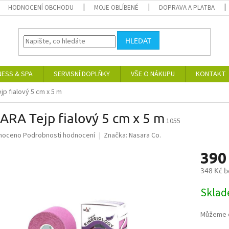
HODNOCENÍ OBCHODU
MOJE OBLÍBENÉ
DOPRAVA A PLATBA
HLEDAT
NESS & SPA
SERVISNÍ DOPLŇKY
VŠE O NÁKUPU
KONTAKT
p fialový 5 cm x 5 m
RA Tejp fialový 5 cm x 5 m
1055
né
noceno
Podrobnosti hodnocení
Značka:
Nasara Co.
ní
390
u
348 Kč 
Měrná
Skla
cena:
ek.
Můžeme d