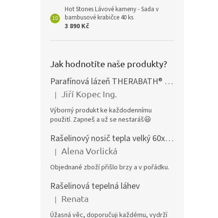
Hot Stones Lávové kameny - Sada v
bambusové krabičce 40 ks
3 890 Kč
Jak hodnotíte naše produkty?
Parafínová lázeň THERABATH® PRO, parafínová vana TB7
Jiří Kopec Ing.
|
Hodnocení produktu je 5 z 5 hvězdiček.
Výborný produkt ke každodennímu
použití. Zapneš a už se nestaráš😃
Rašelinový nosič tepla velký 60x40 cm
Alena Vorlická
|
Hodnocení produktu je 5 z 5 hvězdiček.
Objednané zboží přišlo brzy a v pořádku.
Rašelinová tepelná láhev
Renata
|
Hodnocení produktu je 5 z 5 hvězdiček.
Úžasná věc, doporučuji každému, vydrží