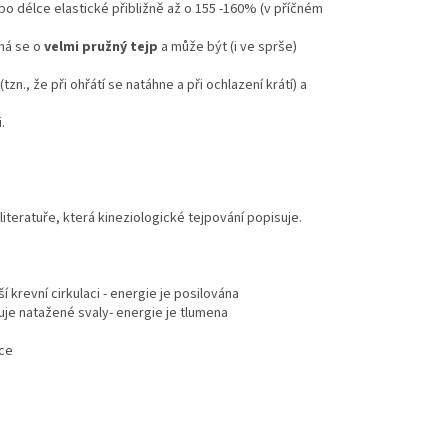
 po délce elastické přibližně až o 155 -160% (v příčném
dná se o
velmi pružný tejp
a může být (i ve sprše)
zn., že při ohřátí se natáhne a při ochlazení krátí) a
.
teratuře, která kineziologické tejpování popisuje.
 krevní cirkulaci - energie je posilována
lňuje natažené svaly- energie je tlumena
ace