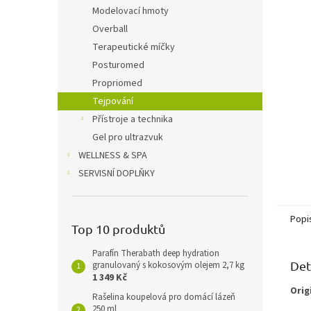
n
Modelovací hmoty
e
Overball
l
Terapeutické míčky
Posturomed
Propriomed
Tejpování
Přístroje a technika
Gel pro ultrazvuk
WELLNESS & SPA
SERVISNÍ DOPLŇKY
Popi
Top 10 produktů
Parafín Therabath deep hydration
Det
granulovaný s kokosovým olejem 2,7 kg
1 349 Kč
Orig
Rašelina koupelová pro domácí lázeň
250 ml