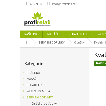
Přejít
721721738
info@profirelax.cz
na
obsah
RAŠELINA
MASÁŽE
REHABILITACE
WELL
Domů
SERVISNÍ DOPLŇKY
Osušky
Kvalitní
P
Kval
o
Přeskočit
s
kategorie
Kategorie
Novin
t
r
RAŠELINA
a
MASÁŽE
n
REHABILITACE
n
í
WELLNESS & SPA
p
SERVISNÍ DOPLŇKY
a
Čistící prostředky