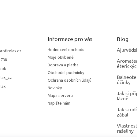
Informace pro vás
Blog
Ajurvéds
Hodnocení obchodu
profirelax.cz
Moje oblíbené
1738
Aromatera
Doprava a platba
éterickýc
ook
Obchodní podmínky
Balneoter
elax_cz
Ochrana osobních údajů
účinky
elax
Novinky
Jak si př
Mapa serveru
lázně
Napište nám
Jak si ud
zábal
Vlastnost
rašeliny