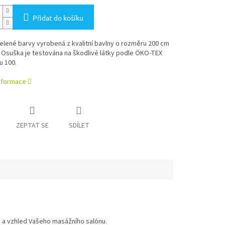
Přidat do košíku
lené barvy vyrobená z kvalitní bavlny o rozměru 200 cm
 Osuška je testována na škodlivé látky podle ÖKO-TEX
u 100.
informace
ZEPTAT SE
SDÍLET
 a vzhled Vašeho masážního salónu.