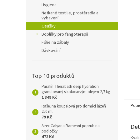
n
Hygiena
e
Netkané textilie, prostěradla a
l
vybavení
Osušky
Doplňky pro fangoterapii
Fólie na zábaly
Dávkování
Top 10 produktů
Parafín Therabath deep hydration
granulovaný s kokosovým olejem 2,7 kg
1 349 Kč
Popi
Rašelina koupelová pro domácí lázeň
250 ml
79 Kč
Airex Calyana Ramenní popruh na
Det
podložky
472 Kč
Kval