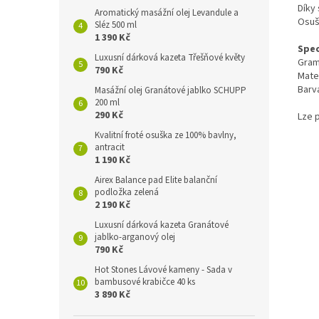
Díky
Aromatický masážní olej Levandule a
Osuš
Sléz 500 ml
1 390 Kč
Spec
Luxusní dárková kazeta Třešňové květy
Gram
790 Kč
Mate
Barv
Masážní olej Granátové jablko SCHUPP
200 ml
290 Kč
Lze p
Kvalitní froté osuška ze 100% bavlny,
antracit
1 190 Kč
Airex Balance pad Elite balanční
podložka zelená
2 190 Kč
Luxusní dárková kazeta Granátové
jablko-arganový olej
790 Kč
Hot Stones Lávové kameny - Sada v
bambusové krabičce 40 ks
3 890 Kč