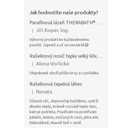
Jak hodnotíte naše produkty?
Parafínová lázeň THERABATH® PRO, parafínová vana TB7
Jiří Kopec Ing.
|
Hodnocení produktu je 5 z 5 hvězdiček.
Výborný produkt ke každodennímu
použití. Zapneš a už se nestaráš😃
Rašelinový nosič tepla velký 60x40 cm
Alena Vorlická
|
Hodnocení produktu je 5 z 5 hvězdiček.
Objednané zboží přišlo brzy a v pořádku.
Rašelinová tepelná láhev
Renata
|
Hodnocení produktu je 5 z 5 hvězdiček.
Úžasná věc, doporučuji každému, vydrží
dlouho teplý, krásně rozvádí teplo tam,
kam je potřeba. Používám na prohříváni
páteře, ledvin, močových cest, játra atd.
blahodárné, hlavně teď v zimě.