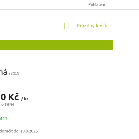
OBCHODNÍ PODMÍNKY
OCHRANA OSOBNÍCH ÚDAJŮ
Přihlášení
NOVINKY
NÁKUPNÍ
Prázdný košík
KOŠÍK
ená
38019
90 Kč
/ ks
bez DPH
dem
oručit do:
13.8.2026