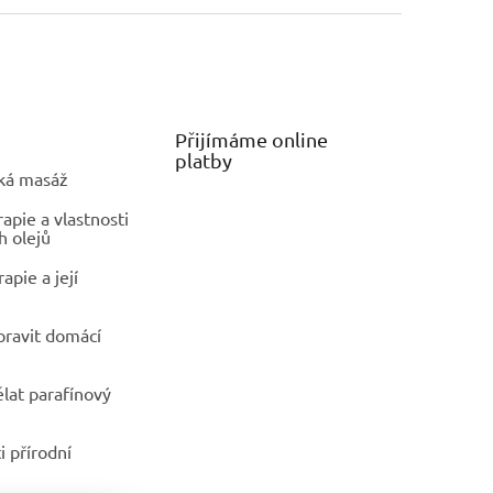
Přijímáme online
platby
ká masáž
pie a vlastnosti
h olejů
apie a její
ipravit domácí
ělat parafínový
i přírodní