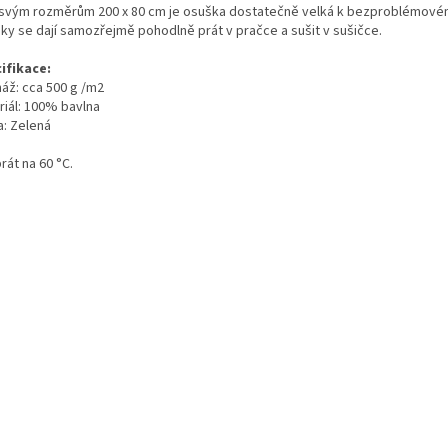
 svým rozměrům 200 x 80 cm je osuška dostatečně velká k bezproblémovému
ky se dají samozřejmě pohodlně prát v pračce a sušit v sušičce.
ifikace:
áž: cca 500 g /m2
riál: 100% bavlna
a: Zelená
rát na 60 °C.