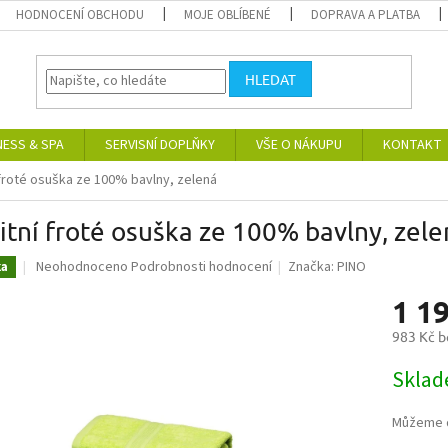
HODNOCENÍ OBCHODU
MOJE OBLÍBENÉ
DOPRAVA A PLATBA
HLEDAT
NESS & SPA
SERVISNÍ DOPLŇKY
VŠE O NÁKUPU
KONTAKT
 froté osuška ze 100% bavlny, zelená
itní froté osuška ze 100% bavlny, zel
Průměrné
Neohodnoceno
Podrobnosti hodnocení
Značka:
PINO
ka
hodnocení
1 1
produktu
je
983 Kč 
0,0
z
Měrná
Skla
5
cena:
hvězdiček.
Můžeme d