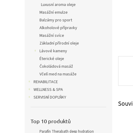
n
Luxusní aroma oleje
e
Masážní emulze
l
Balzámy pro sport
Alkoholové přípravky
Masážní svíce
Základní přírodní oleje
Lávové kameny
Éterické oleje
Čokoládová masáž
Včelí med na masáže
REHABILITACE
WELLNESS & SPA
SERVISNÍ DOPLŇKY
Souvi
Top 10 produktů
Parafín Therabath deep hydration