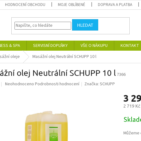
HODNOCENÍ OBCHODU
MOJE OBLÍBENÉ
DOPRAVA A PLATBA
HLEDAT
NESS & SPA
SERVISNÍ DOPLŇKY
VŠE O NÁKUPU
KONTAKT
sážní oleje
Masážní olej Neutrální SCHUPP 10 l
žní olej Neutrální SCHUPP 10 l
7366
Průměrné
Neohodnoceno
Podrobnosti hodnocení
Značka:
SCHUPP
hodnocení
3 2
produktu
je
2 719 Kč
0,0
z
Měrná
Skla
5
cena:
hvězdiček.
Můžeme d