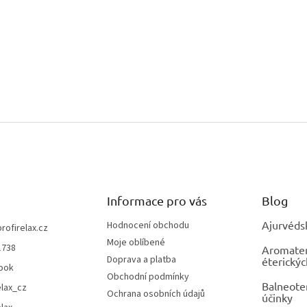
Informace pro vás
Blog
Ajurvéds
Hodnocení obchodu
profirelax.cz
Moje oblíbené
1738
Aromatera
Doprava a platba
éterickýc
ook
Obchodní podmínky
Balneoter
elax_cz
Ochrana osobních údajů
účinky