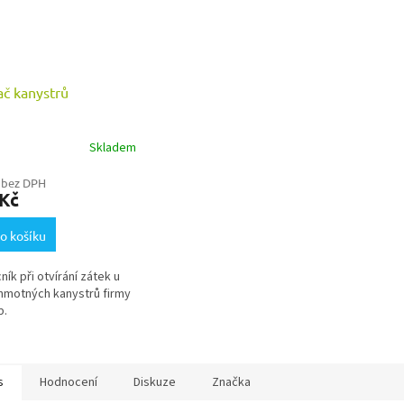
ač kanystrů
Skladem
 bez DPH
 Kč
o košíku
ík při otvírání zátek u
motných kanystrů firmy
p.
s
Hodnocení
Diskuze
Značka