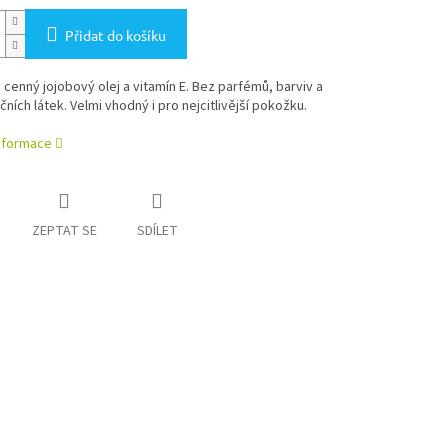
Přidat do košíku
cenný jojobový olej a vitamín E. Bez parfémů, barviv a
ních látek. Velmi vhodný i pro nejcitlivější pokožku.
informace
ZEPTAT SE
SDÍLET