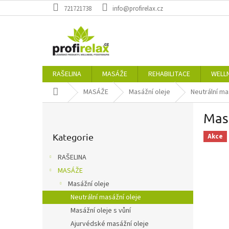
Přejít
721721738
info@profirelax.cz
na
obsah
RAŠELINA
MASÁŽE
REHABILITACE
WELL
Domů
MASÁŽE
Masážní oleje
Neutrální ma
P
Masá
o
Přeskočit
s
kategorie
Kategorie
Akce
t
r
RAŠELINA
a
MASÁŽE
n
Masážní oleje
n
í
Neutrální masážní oleje
p
Masážní oleje s vůní
a
Ajurvédské masážní oleje