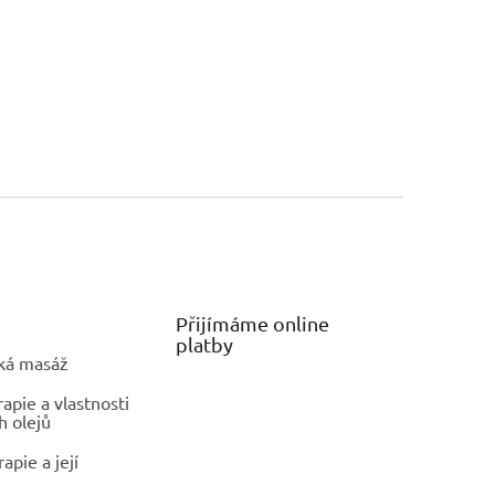
Přijímáme online
platby
ká masáž
pie a vlastnosti
h olejů
apie a její