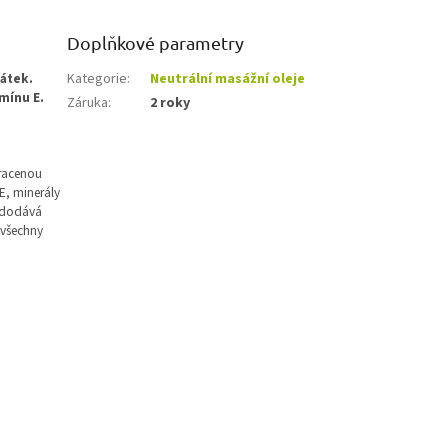
Doplňkové parametry
látek.
Kategorie
:
Neutrální masážní oleje
mínu E.
Záruka
:
2 roky
tracenou
E, minerály
m dodává
 všechny