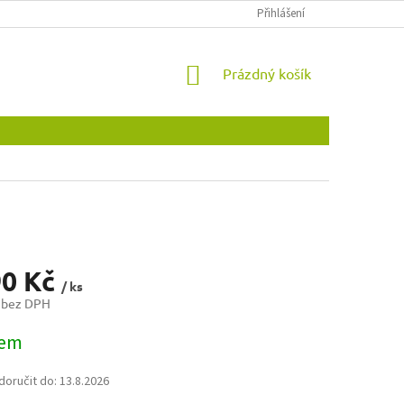
OBCHODNÍ PODMÍNKY
OCHRANA OSOBNÍCH ÚDAJŮ
Přihlášení
NOVINKY
NÁKUPNÍ
Prázdný košík
KOŠÍK
90 Kč
/ ks
 bez DPH
dem
oručit do:
13.8.2026