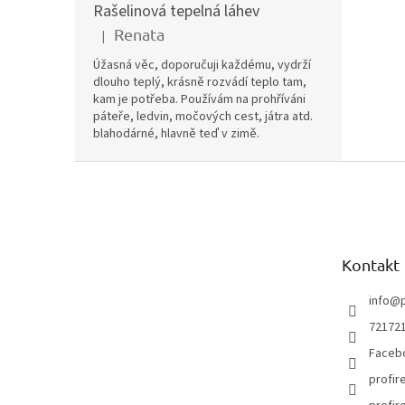
Rašelinová tepelná láhev
Renata
|
Hodnocení produktu je 5 z 5 hvězdiček.
Úžasná věc, doporučuji každému, vydrží
dlouho teplý, krásně rozvádí teplo tam,
kam je potřeba. Používám na prohříváni
páteře, ledvin, močových cest, játra atd.
blahodárné, hlavně teď v zimě.
Z
á
p
a
t
Kontakt
í
info
@
72172
Faceb
profir