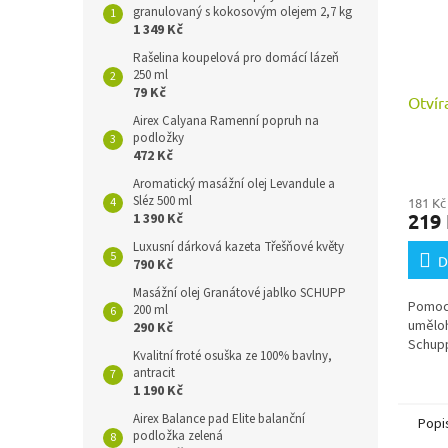
granulovaný s kokosovým olejem 2,7 kg
1 349 Kč
Rašelina koupelová pro domácí lázeň
250 ml
79 Kč
Otvír
Airex Calyana Ramenní popruh na
podložky
472 Kč
Aromatický masážní olej Levandule a
Sléz 500 ml
181 Kč
219
1 390 Kč
Luxusní dárková kazeta Třešňové květy
D
790 Kč
Masážní olej Granátové jablko SCHUPP
Pomocn
200 ml
uměloh
290 Kč
Schup
Kvalitní froté osuška ze 100% bavlny,
antracit
1 190 Kč
Airex Balance pad Elite balanční
Popi
podložka zelená