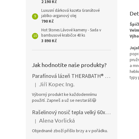
2 190 Kč
Luxusní dárková kazeta Granátové
Det
jablko-arganový olej
790 Kč
Špič
Velm
Hot Stones Lávové kameny - Sada v
bambusové krabičce 40 ks
Výho
3 890 Kč
Jojo
popra
pružn
Jak hodnotíte naše produkty?
a mno
hebko
Parafínová lázeň THERABATH® PRO, parafínová vana TB7
typy 
Jiří Kopec Ing.
|
Hodnocení produktu je 5 z 5 hvězdiček.
Výborný produkt ke každodennímu
použití. Zapneš a už se nestaráš😃
Rašelinový nosič tepla velký 60x40 cm
Alena Vorlická
|
Hodnocení produktu je 5 z 5 hvězdiček.
Objednané zboží přišlo brzy a v pořádku.