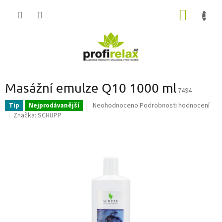
Přejít
NÁKUP
na
obsah
KOŠÍK
Masážní emulze Q10 1000 ml
7494
Průměrné
Neohodnoceno
Podrobnosti hodnocení
Tip
Nejprodávanější
hodnocení
Značka:
SCHUPP
produktu
je
0,0
z
5
hvězdiček.