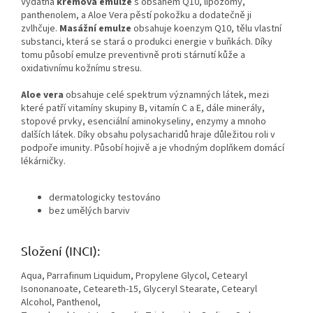
Vydatná
krémová emulze
s obsahem Q10, lipozomy,
panthenolem, a Aloe Vera pěstí pokožku a dodatečně ji
zvlhčuje.
Masážní emulze
obsahuje koenzym Q10, tělu vlastní
substanci, která se stará o produkci energie v buňkách. Díky
tomu působí emulze preventivně proti stárnutí kůže a
oxidativnímu kožnímu stresu.
Aloe vera
obsahuje celé spektrum významných látek, mezi
které patří vitamíny skupiny B, vitamín C a E, dále minerály,
stopové prvky, esenciální aminokyseliny, enzymy a mnoho
dalších látek. Díky obsahu polysacharidů hraje důležitou roli v
podpoře imunity. Působí hojivě a je vhodným doplňkem domácí
lékárničky.
dermatologicky testováno
bez umělých barviv
Složení (INCI):
Aqua, Parrafinum Liquidum, Propylene Glycol, Cetearyl
Isononanoate, Ceteareth-15, Glyceryl Stearate, Cetearyl
Alcohol, Panthenol,