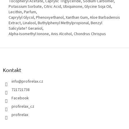
Tocopheryl Acetate, Caprylic Triglyceride, Sodium Carbomer,
Potassium Sorbate, Citric Acid, Ubiquinone, Glycine Soja Oil,
Lecithin, Parfum,
Caprylyl Glycol, Phenoxyethanol, Xanthan Gum, Aloe Barbadensis
Extract, Linalool, Buthylphenyl Methylpropional, Benzyl
Salicylate? Geraniol,
Alpha-Isomethyl Ionone, Anis Alcohol, Chondrus Chrispus
Z
á
p
a
Kontakt
t
í
info
@
profirelax.cz
721721738
Facebook
profirelax_cz
profirelax