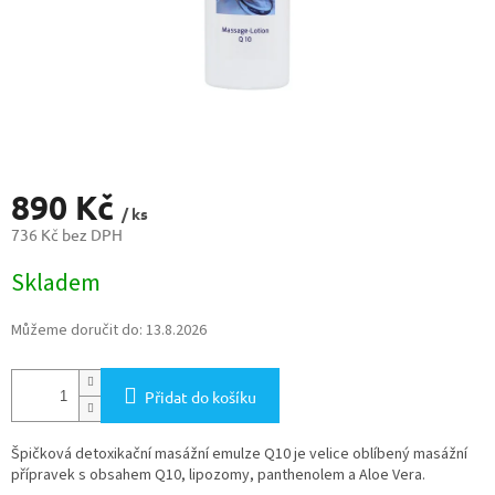
890 Kč
/ ks
736 Kč bez DPH
Měrná
Skladem
cena:
Můžeme doručit do:
13.8.2026
Přidat do košíku
Špičková detoxikační masážní emulze Q10 je velice oblíbený masážní
přípravek s obsahem Q10, lipozomy, panthenolem a Aloe Vera.