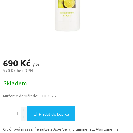
690 Kč
/ ks
570 Kč bez DPH
Měrná
Skladem
cena:
Můžeme doručit do:
13.8.2026
Přidat do košíku
Citrónová masážní emulze s Aloe Vera, vitamínem E, Alantoinem a