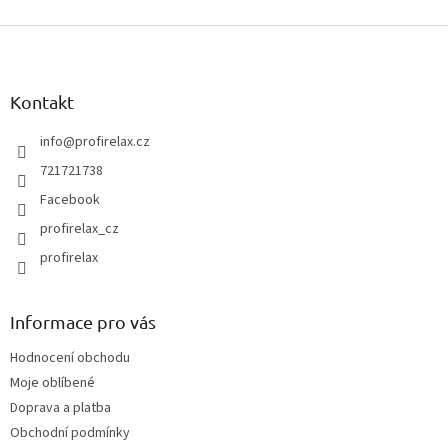
Z
á
p
a
Kontakt
t
í
info
@
profirelax.cz
721721738
Facebook
profirelax_cz
profirelax
Informace pro vás
Hodnocení obchodu
Moje oblíbené
Doprava a platba
Obchodní podmínky