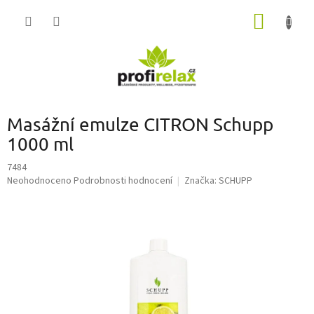
Přejít
NÁKUP
na
obsah
KOŠÍK
Masážní emulze CITRON Schupp
1000 ml
7484
Průměrné
Neohodnoceno
Podrobnosti hodnocení
Značka:
SCHUPP
hodnocení
produktu
je
0,0
z
5
hvězdiček.