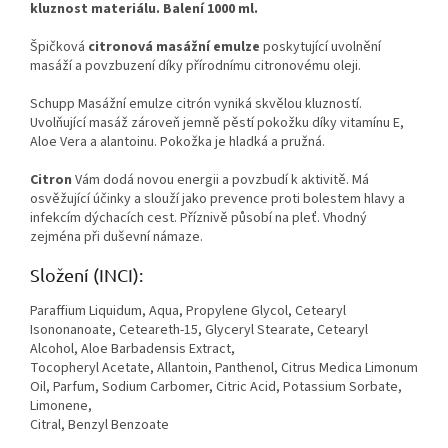
kluznost materiálu. Balení 1000 ml.
Špičková
citronová masážní emulze
poskytující uvolnění
masáží a povzbuzení díky přírodnímu citronovému oleji.
Schupp Masážní emulze citrón vyniká skvělou kluzností.
Uvolňující masáž zároveň jemně pěstí pokožku díky vitamínu E,
Aloe Vera a alantoinu. Pokožka je hladká a pružná.
Citron
Vám dodá novou energii a povzbudí k aktivitě. Má
osvěžující účinky a slouží jako prevence proti bolestem hlavy a
infekcím dýchacích cest. Příznivě působí na pleť. Vhodný
zejména při duševní námaze.
Složení (INCI):
Paraffium Liquidum, Aqua, Propylene Glycol, Cetearyl
Isononanoate, Ceteareth-15, Glyceryl Stearate, Cetearyl
Alcohol, Aloe Barbadensis Extract,
Tocopheryl Acetate, Allantoin, Panthenol, Citrus Medica Limonum
Oil, Parfum, Sodium Carbomer, Citric Acid, Potassium Sorbate,
Limonene,
Citral, Benzyl Benzoate