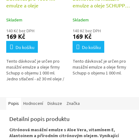
emulze a oleje
emulze a oleje SCHUPP
1000 ml
Skladem
Skladem
140 Kč bez DPH
140 Kč bez DPH
169 Kč
169 Kč
Do košíku
Do košíku
Tento dávkovač je určen pro
Tento dávkovač je určen pro
masážní emulze a oleje firmy
masážní emulze a oleje firmy
Schupp o objemu 1 000 ml.
Schupp o objemu 1 000 ml.
Jedno stlačení - až 30 ml oleje /
emulze.
Popis
Hodnocení
Diskuze
Značka
Detailní popis produktu
Citrónová masážní emulze s Aloe Vera, vitamínem E,
Alantoinem a přírodním citrónovým olejem. Vynikající