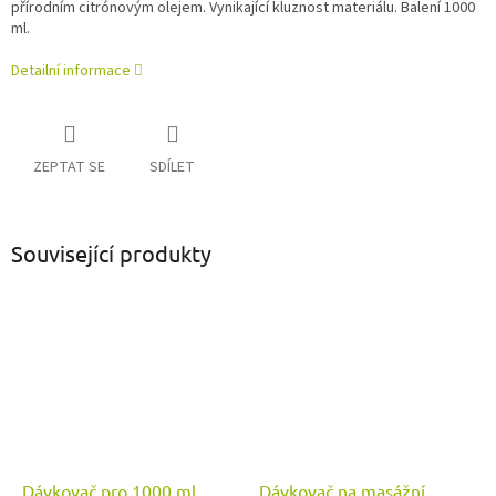
přírodním citrónovým olejem. Vynikající kluznost materiálu. Balení 1000
ml.
Detailní informace
ZEPTAT SE
SDÍLET
Související produkty
Dávkovač pro 1000 ml
Dávkovač na masážní