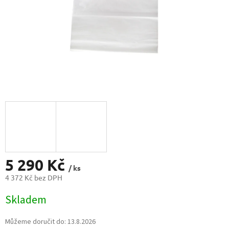
5 290 Kč
/ ks
4 372 Kč bez DPH
Měrná
Skladem
cena:
Můžeme doručit do:
13.8.2026