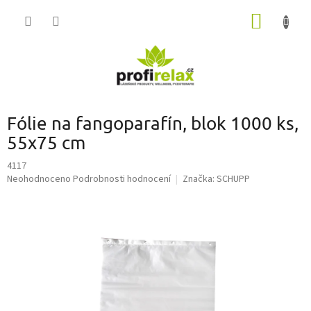
Přejít
NÁKUP
na
obsah
KOŠÍK
Fólie na fangoparafín, blok 1000 ks,
55x75 cm
4117
Průměrné
Neohodnoceno
Podrobnosti hodnocení
Značka:
SCHUPP
hodnocení
produktu
je
0,0
z
5
hvězdiček.