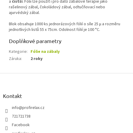
a
čistší
. Fólii lze použít i pro další zábalové terapie jako
rašelinový zábal, čokoládový zábal, odtučňovací nebo
ajurvédský zábal.
Blok obsahuje 1000 ks jednorázových fólií o síle 25 µ a rozměru
jednotlivých listů 55 x 75cm. Odolnost fólií je 100 °C.
Doplňkové parametry
Kategorie
:
Fólie na zábaly
Záruka
:
2 roky
Z
á
p
a
Kontakt
t
í
info
@
profirelax.cz
721721738
Facebook