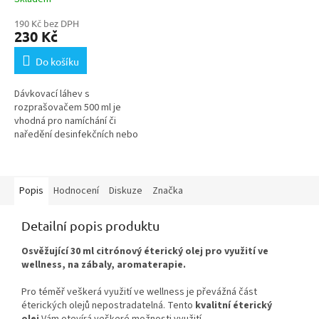
190 Kč bez DPH
230 Kč
Do košíku
Dávkovací láhev s
rozprašovačem 500 ml je
vhodná pro namíchání či
naředění desinfekčních nebo
čistících roztoků do Vaší
provozovny.
Popis
Hodnocení
Diskuze
Značka
Detailní popis produktu
Osvěžující 30 ml citrónový éterický olej pro využití ve
wellness, na zábaly, aromaterapie.
Pro téměř veškerá využití ve wellness je převážná část
éterických olejů nepostradatelná. Tento
kvalitní éterický
olej
Vám otevírá veškeré možnosti využití.