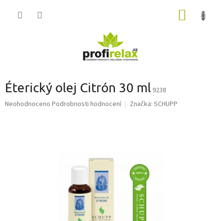
Přejít
NÁKUP
na
obsah
KOŠÍK
Éterický olej Citrón 30 ml
9238
Průměrné
Neohodnoceno
Podrobnosti hodnocení
Značka:
SCHUPP
hodnocení
produktu
je
0,0
z
5
hvězdiček.