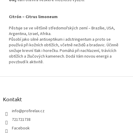
Citrón – Citrus limoneum
Pěstuje se ve většině středomořských zemí – Brazílie, USA,
Argentina, Izrael, Afrika.
Působí jako silné antiseptikum i adstringentum a proto se
používá při kožních obtížích, včetně nežidů a bradavic. Účinně
snižuje krevní tlak i horečku. Pomáhá při nachlazení, trávících
obtížích a žlučových kamenech. Dodá Vám novou energii a
povzbudí k aktivitě.
Z
á
p
a
Kontakt
t
í
info
@
profirelax.cz
721721738
Facebook