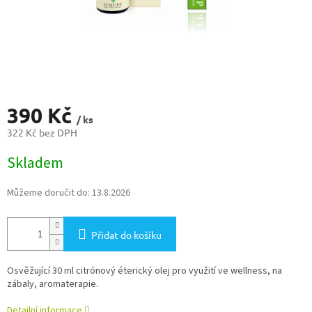
390 Kč
/ ks
322 Kč bez DPH
Měrná
Skladem
cena:
Můžeme doručit do:
13.8.2026
Přidat do košíku
Osvěžující 30 ml citrónový éterický olej pro využití ve wellness, na
zábaly, aromaterapie.
Detailní informace