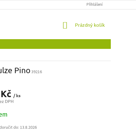
OBCHODNÍ PODMÍNKY
OCHRANA OSOBNÍCH ÚDAJŮ
Přihlášení
NOVINKY
NÁKUPNÍ
Prázdný košík
KOŠÍK
ulze Pino
39216
 Kč
/ ks
bez DPH
dem
oručit do:
13.8.2026