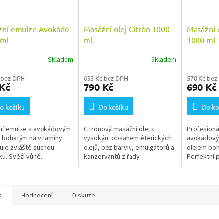
žní emulze Avokádo
Masážní olej Citrón 1000
Masážní 
 ml
ml
1000 ml
Skladem
Skladem
 bez DPH
653 Kč bez DPH
570 Kč bez
 Kč
790 Kč
690 Kč
o košíku
Do košíku
Do ko
ní emulze s avokádovým
Citrónový masážní olej s
Profesionál
 bohatým na vitamíny.
vysokým obsahem éterických
avokádový
uje zvláště suchou
olejů, bez barviv, emulgátorů a
olejem boh
u. Svěží vůně.
konzervantů z řady
Perfektní 
Liquiderma®. Dermatologicky
namáhanou
testováno!
s
Hodnocení
Diskuze