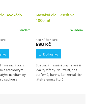
olej Avokádo
Masážní olej Sensitive
1000 ml
Skladem
Skladem
 DPH
488 Kč bez DPH
590 Kč
šíku
Do košíku
ní masážní olej s
Speciální masážní olej nejvyšší
m a arašídovým
kvality z řady. Neutrální, bez
atými na vitamíny!
parfémů, barviv, konzervačních
pro suchou a
látek a emulgátorů.
 pokožku.