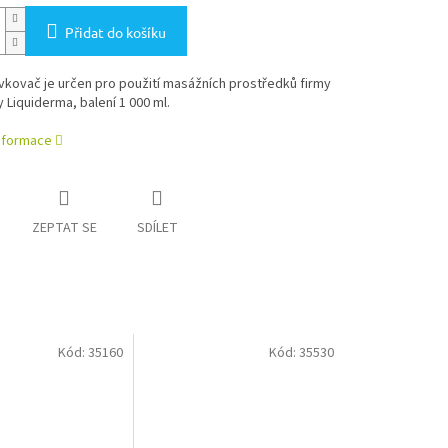
Přidat do košíku
kovač je určen pro použití masážních prostředků firmy
y Liquiderma, balení 1 000 ml.
informace
ZEPTAT SE
SDÍLET
Kód:
35160
Kód:
35530