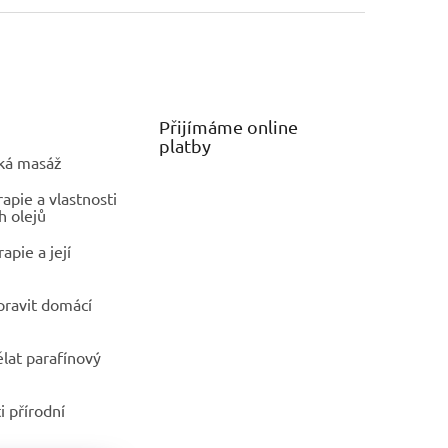
Přijímáme online
platby
ká masáž
pie a vlastnosti
h olejů
apie a její
ipravit domácí
ělat parafínový
i přírodní