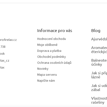
Informace pro vás
Blog
Ajurvéds
Hodnocení obchodu
profirelax.cz
Moje oblíbené
1738
Aromatera
Doprava a platba
éterickýc
ook
Obchodní podmínky
Balneoter
elax_cz
Ochrana osobních údajů
účinky
elax
Novinky
Jak si př
Mapa serveru
lázně
Napište nám
Jak si ud
zábal
Vlastnost
rašeliny