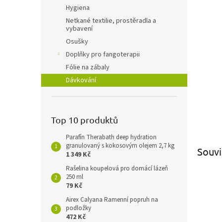
n
Hygiena
e
Netkané textilie, prostěradla a
l
vybavení
Osušky
Doplňky pro fangoterapii
Fólie na zábaly
Dávkování
Top 10 produktů
Parafín Therabath deep hydration
granulovaný s kokosovým olejem 2,7 kg
Souvi
1 349 Kč
Rašelina koupelová pro domácí lázeň
250 ml
79 Kč
Airex Calyana Ramenní popruh na
podložky
472 Kč