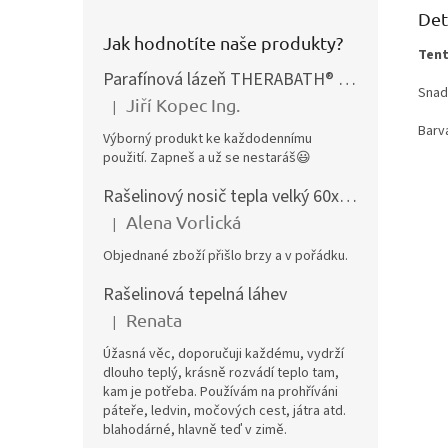
Det
Jak hodnotíte naše produkty?
Tent
Parafínová lázeň THERABATH® PRO, parafínová vana TB7
Snadn
Jiří Kopec Ing.
|
Hodnocení produktu je 5 z 5 hvězdiček.
Barva
Výborný produkt ke každodennímu
použití. Zapneš a už se nestaráš😃
Rašelinový nosič tepla velký 60x40 cm
Alena Vorlická
|
Hodnocení produktu je 5 z 5 hvězdiček.
Objednané zboží přišlo brzy a v pořádku.
Rašelinová tepelná láhev
Renata
|
Hodnocení produktu je 5 z 5 hvězdiček.
Úžasná věc, doporučuji každému, vydrží
dlouho teplý, krásně rozvádí teplo tam,
kam je potřeba. Používám na prohříváni
páteře, ledvin, močových cest, játra atd.
blahodárné, hlavně teď v zimě.