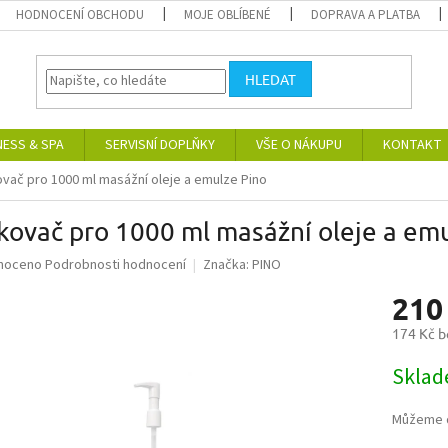
HODNOCENÍ OBCHODU
MOJE OBLÍBENÉ
DOPRAVA A PLATBA
HLEDAT
NESS & SPA
SERVISNÍ DOPLŇKY
VŠE O NÁKUPU
KONTAKT
vač pro 1000 ml masážní oleje a emulze Pino
ovač pro 1000 ml masážní oleje a em
né
noceno
Podrobnosti hodnocení
Značka:
PINO
ní
210
u
174 Kč 
Měrná
Skla
cena:
ek.
Můžeme d