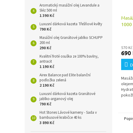
Aromatický masážní olej Levandule a
Sléz 500 ml
1 390 Kč
Masá
1000
Luxusní dárková kazeta Třešňové květy
790 Kč
Masážní olej Granátové jablko SCHUPP
200 ml
570 Kč
290 Kč
690
Kvalitní froté osuška ze 100% bavlny,
antracit
D
1 190 Kč
Airex Balance pad Elite balanční
Masáž
podložka zelená
olejem
2 190 Kč
Hydrat
Luxusní dárková kazeta Granátové
pokožk
jablko-arganový olej
790 Kč
Hot Stones Lávové kameny - Sada v
bambusové krabičce 40 ks
Popi
3 890 Kč