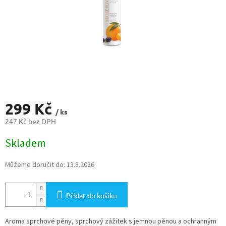
299 Kč
/ ks
247 Kč bez DPH
Měrná
Skladem
cena:
Můžeme doručit do:
13.8.2026
Přidat do košíku
Aroma sprchové pěny, sprchový zážitek s jemnou pěnou a ochranným