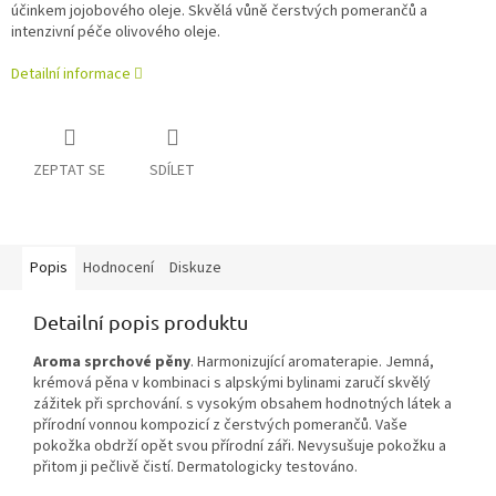
účinkem jojobového oleje. Skvělá vůně čerstvých pomerančů a
intenzivní péče olivového oleje.
Detailní informace
ZEPTAT SE
SDÍLET
Popis
Hodnocení
Diskuze
Detailní popis produktu
Aroma sprchové pěny
. Harmonizující aromaterapie. Jemná,
krémová pěna v kombinaci s alpskými bylinami zaručí skvělý
zážitek při sprchování. s vysokým obsahem hodnotných látek a
přírodní vonnou kompozicí z čerstvých pomerančů. Vaše
pokožka obdrží opět svou přírodní záři. Nevysušuje pokožku a
přitom ji pečlivě čistí. Dermatologicky testováno.