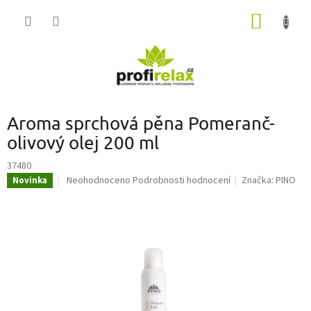
Přejít
NÁKUP
na
obsah
KOŠÍK
Aroma sprchová pěna Pomeranč-
olivový olej 200 ml
37480
Průměrné
Neohodnoceno
Podrobnosti hodnocení
Značka:
PINO
Novinka
hodnocení
produktu
je
0,0
z
5
hvězdiček.