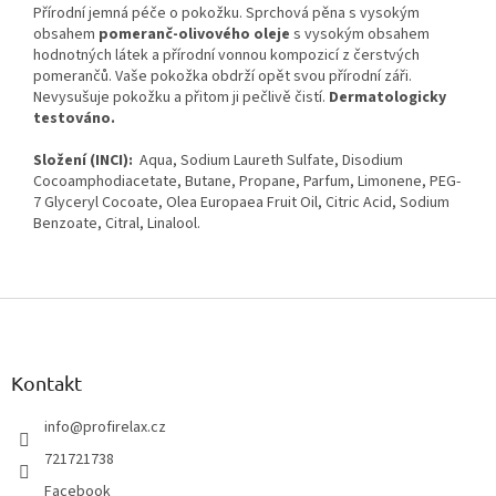
Přírodní jemná péče o pokožku. Sprchová pěna s vysokým
obsahem
pomeranč-olivového oleje
s vysokým obsahem
hodnotných látek a přírodní vonnou kompozicí z čerstvých
pomerančů. Vaše pokožka obdrží opět svou přírodní záři.
Nevysušuje pokožku a přitom ji pečlivě čistí.
Dermatologicky
testováno.
Složení (INCI):
Aqua, Sodium Laureth Sulfate, Disodium
Cocoamphodiacetate, Butane, Propane, Parfum, Limonene, PEG-
7 Glyceryl Cocoate, Olea Europaea Fruit Oil, Citric Acid, Sodium
Benzoate, Citral, Linalool.
Z
á
p
a
Kontakt
t
í
info
@
profirelax.cz
721721738
Facebook