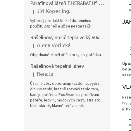
Parafínová lázeň THERABATH® PRO, parafínová vana TB7
Jiří Kopec Ing.
|
Hodnocení produktu je 5 z 5 hvězdiček.
JA
Výborný produkt ke každodennímu
použití. Zapneš a už se nestaráš😃
Rašelinový nosič tepla velký 60x40 cm
Alena Vorlická
|
Hodnocení produktu je 5 z 5 hvězdiček.
Objednané zboží přišlo brzy a v pořádku.
Upoz
Rašelinová tepelná láhev
bole
Renata
|
stav
Hodnocení produktu je 5 z 5 hvězdiček.
Úžasná věc, doporučuji každému, vydrží
VL
dlouho teplý, krásně rozvádí teplo tam,
kam je potřeba. Používám na prohříváni
Raše
páteře, ledvin, močových cest, játra atd.
(vysy
blahodárné, hlavně teď v zimě.
přiro