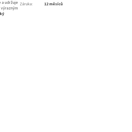
e a udržuje
Záruka
:
12 měsíců
í výrazným
ký