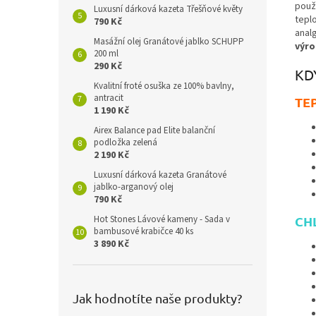
použi
Luxusní dárková kazeta Třešňové květy
tepl
790 Kč
anal
Masážní olej Granátové jablko SCHUPP
výr
200 ml
290 Kč
KD
Kvalitní froté osuška ze 100% bavlny,
antracit
TE
1 190 Kč
Airex Balance pad Elite balanční
podložka zelená
2 190 Kč
Luxusní dárková kazeta Granátové
jablko-arganový olej
790 Kč
Hot Stones Lávové kameny - Sada v
CH
bambusové krabičce 40 ks
3 890 Kč
Jak hodnotíte naše produkty?