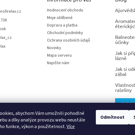
Ajurvéds
Hodnocení obchodu
profirelax.cz
Moje oblíbené
1738
Aromatera
Doprava a platba
éterickýc
ook
Obchodní podmínky
Balneoter
elax_cz
Ochrana osobních údajů
účinky
elax
Novinky
Jak si př
Mapa serveru
lázně
Napište nám
Jak si ud
zábal
Vlastnost
rašeliny
ARCHIV
ookies, abychom Vám umožnili pohodlné
Odmítnout
ebu a díky analýze provozu webu neustále
eho funkce, výkon a použitelnost.
Více