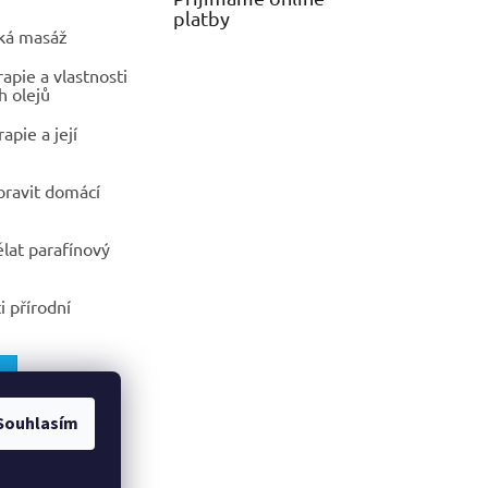
platby
ká masáž
pie a vlastnosti
h olejů
apie a její
ipravit domácí
ělat parafínový
i přírodní
Souhlasím