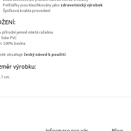
Polštářky jsou klasifikovány jako
zdravotnický výrobek
Špičková kvalita provedení
OŽENÍ:
 přírodní jemně mletá rašelina
 folie PVC
h: 100% bavlna
bek obsahuje
český návod k použití
.
změr výrobku:
17 cm.
Informace pro vás
Blog