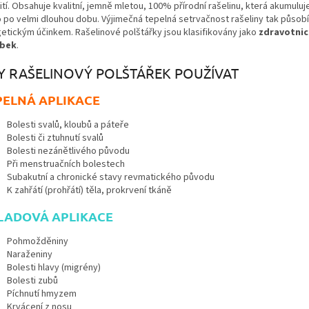
tí. Obsahuje kvalitní, jemně mletou, 100% přírodní rašelinu, která akumuluj
o po velmi dlouhou dobu. Výjimečná tepelná setrvačnost rašeliny tak působ
getickým účinkem. Rašelinové polštářky jsou klasifikovány jako
zdravotnic
obek
.
Y RAŠELINOVÝ POLŠTÁŘEK POUŽÍVAT
PELNÁ APLIKACE
Bolesti svalů, kloubů a páteře
Bolesti či ztuhnutí svalů
Bolesti nezánětlivého původu
Při menstruačních bolestech
Subakutní a chronické stavy revmatického původu
K zahřátí (prohřátí) těla, prokrvení tkáně
LADOVÁ APLIKACE
Pohmožděniny
Naraženiny
Bolesti hlavy (migrény)
Bolesti zubů
Píchnutí hmyzem
Krvácení z nosu