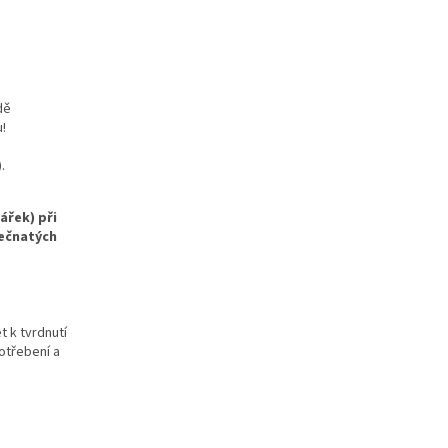
dě
!
.
ářek) při
ečnatých
 k tvrdnutí
potřebení a