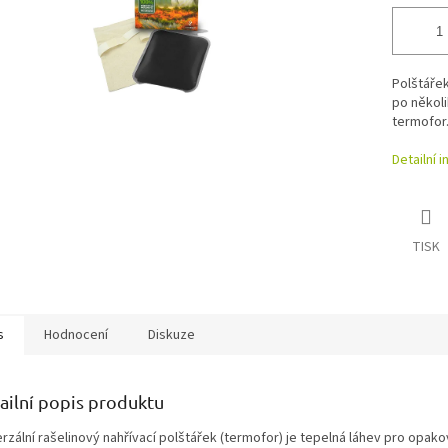
Polštářek
po někol
termofor.
Detailní 
TISK
s
Hodnocení
Diskuze
ailní popis produktu
erzální rašelinový nahřívací polštářek (termofor) je tepelná láhev pro opak