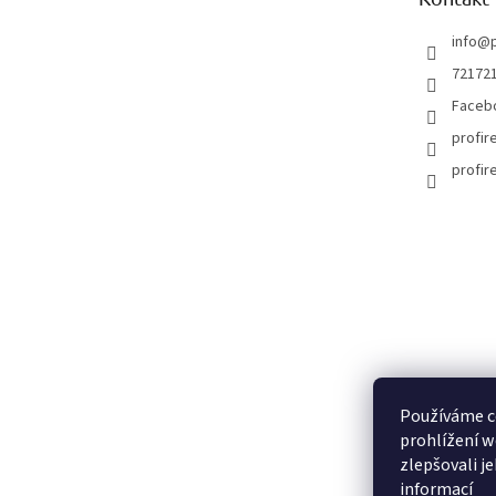
í
info
@
72172
Faceb
profir
profir
Používáme c
prohlížení w
zlepšovali j
informací