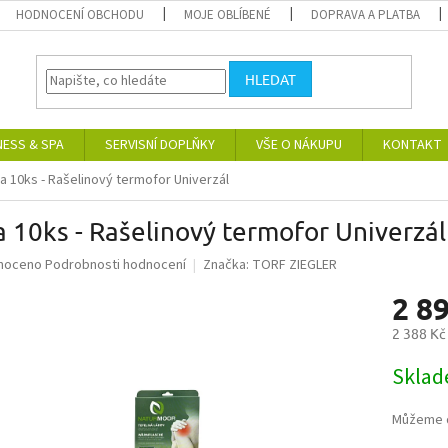
HODNOCENÍ OBCHODU
MOJE OBLÍBENÉ
DOPRAVA A PLATBA
HLEDAT
NESS & SPA
SERVISNÍ DOPLŇKY
VŠE O NÁKUPU
KONTAKT
a 10ks - Rašelinový termofor Univerzál
 10ks - Rašelinový termofor Univerzál
né
noceno
Podrobnosti hodnocení
Značka:
TORF ZIEGLER
ní
2 8
u
2 388 Kč
Měrná
Skla
cena:
ek.
Můžeme d