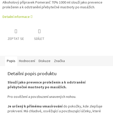
Alkoholový přípravek Pomeranč 70% 1000 ml slouží jako prevence
proleženin a k odstranění přebytečné mastnoty po masážích.
Detailní informace
ZEPTAT SE
SDÍLET
Popis
Hodnocení
Diskuze
Značka
Detailní popis produktu
Slouží jako prevence proleženin a k odstranění
přebytečné mastnoty po masážích.
Pro osvěžení a povzbuzení unavených nohou.
Je určený k přímému vmasírování
do pokožky, kde zlepšuje
prokrvení. Má chladivé, osvěžující a povzbuzující účinky, které