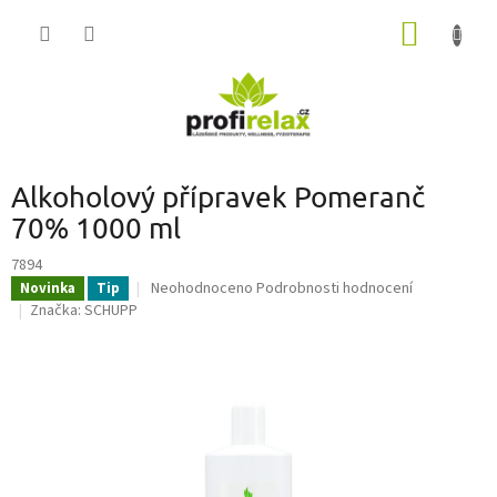
Přejít
NÁKUP
na
obsah
KOŠÍK
Alkoholový přípravek Pomeranč
70% 1000 ml
7894
Průměrné
Neohodnoceno
Podrobnosti hodnocení
Novinka
Tip
hodnocení
Značka:
SCHUPP
produktu
je
0,0
z
5
hvězdiček.