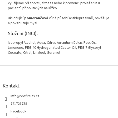
využijeme při sportu, fitness nebo k prevenci proleženin u
pacientů připoutaných na lůžko.
Uklidňující
pomerančová
vůně působí antidepresivně, osvěžuje
a povzbuzuje mysl.
Složení (INCI):
Isopropyl Alcohol, Aqua, Citrus Aurantium Dulcis Peel Oil,
Limonene, PEG-40 Hydrogenated Castor Oil, PEG-7 Glyceryl
Cocoate, Citral, Linalool, Geraniol
Z
á
p
a
Kontakt
t
í
info
@
profirelax.cz
721721738
Facebook