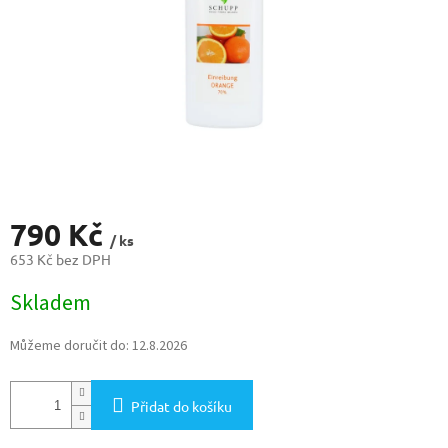
790 Kč
/ ks
653 Kč bez DPH
Měrná
Skladem
cena:
Můžeme doručit do:
12.8.2026
Přidat do košíku